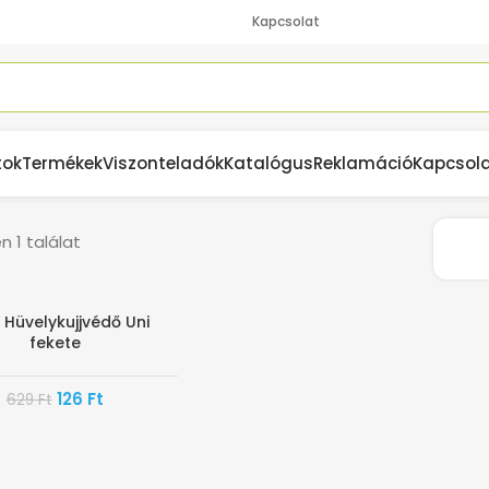
Kapcsolat
tok
Termékek
Viszonteladók
Katalógus
Reklamáció
Kapcsol
 1 találat
 Hüvelykujjvédő Uni
fekete
126
Ft
629
Ft