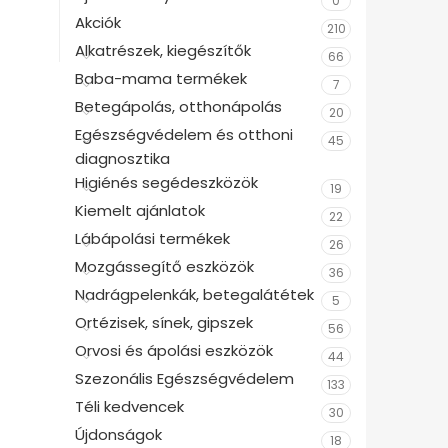
0
Akciók
210
Alkatrészek, kiegészítők
66
Baba-mama termékek
7
Betegápolás, otthonápolás
20
Egészségvédelem és otthoni
45
diagnosztika
Higiénés segédeszközök
19
Kiemelt ajánlatok
22
Lábápolási termékek
26
Mozgássegítő eszközök
36
Nadrágpelenkák, betegalátétek
5
Ortézisek, sínek, gipszek
56
Orvosi és ápolási eszközök
44
Szezonális Egészségvédelem
133
Téli kedvencek
30
Újdonságok
18