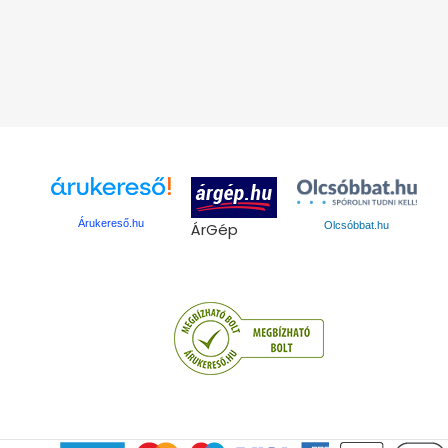
Árukereső.hu
ÁrGép
Olcsóbbat.hu