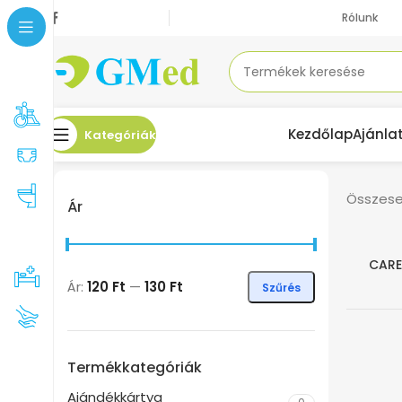
Rólunk
Kezdőlap
Ajánla
Kategóriák
Összesen
Ár
CARE
-80%
Ár:
120 Ft
—
130 Ft
Szűrés
Termékkategóriák
Ajándékkártya