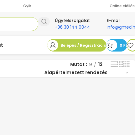
Gyik
Online elállás
Ügyfélszolgálat
E-mail
+36 30 144 0044
info@gmed.
at
Belépés / Regisztráció
0
Ft
Mutat
9
12