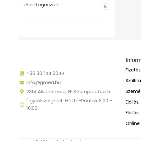
Uncategorized
10
Infor
Fizeté
+36 30 144 0044
Szállít
info@gmed.hu
2351 Alsónémedi, GLS Európa utca 5.
Személ
Ügyfélszolgálat: Hétfő-Péntek 8:00 -
Elállás
16:00
Elállás
Online 