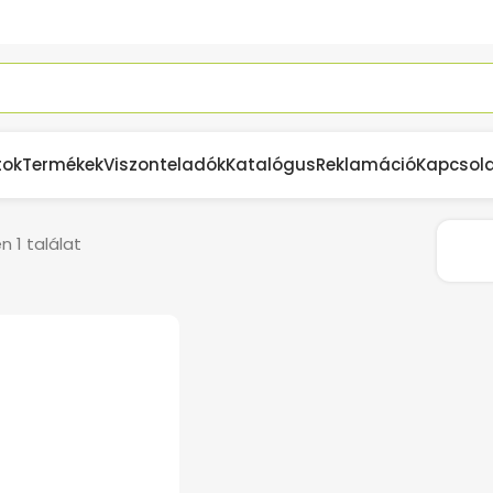
tok
Termékek
Viszonteladók
Katalógus
Reklamáció
Kapcsol
 1 találat