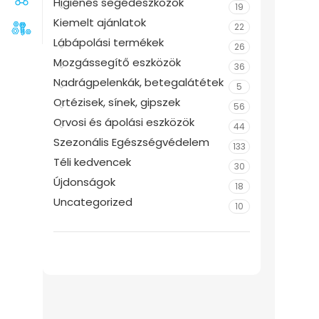
Higiénés segédeszközök
19
Kiemelt ajánlatok
22
Lábápolási termékek
26
Mozgássegítő eszközök
36
Nadrágpelenkák, betegalátétek
5
Ortézisek, sínek, gipszek
56
Orvosi és ápolási eszközök
44
Szezonális Egészségvédelem
133
Téli kedvencek
30
Újdonságok
18
Uncategorized
10