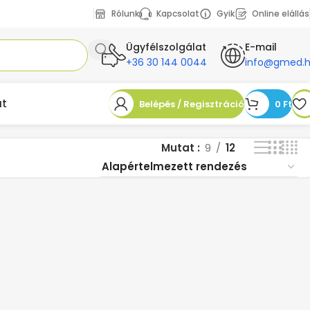
Rólunk
Kapcsolat
Gyik
Online elállás
Ügyfélszolgálat
E-mail
+36 30 144 0044
info@gmed.
at
Belépés / Regisztráció
0
Ft
Mutat
9
12