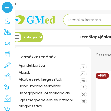
Kezdőlap
Ajánla
Kategóriák
Összesen
Termékkategóriák
Ajándékkártya
0
Akciók
210
-50%
Alkatrészek, kiegészítők
66
Baba-mama termékek
7
Betegápolás, otthonápolás
20
Egészségvédelem és otthoni
45
diagnosztika