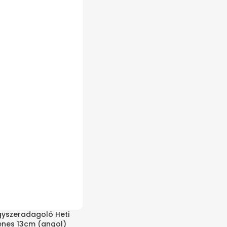
yszeradagoló Heti
enes 13cm (angol)