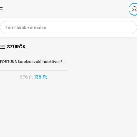
SZŰRŐK
FORTUNA Sarokreszelő habkővel FT-1290
-80%
135
Ft
676
Ft