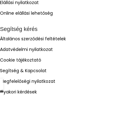
Elállási nyilatkozat
Online elállási lehetőség
Segítség kérés
Általános szerződési feltételek
Adatvédelmi nyilatkozat
Cookie tájékoztató
Segítség & Kapcsolat
Megfelelőségi nyilatkozat
Gyakori kérdések
mékek
dőlap
osár
iók
Árukereső.hu
ÁrGép
Olcsóbbat.hu