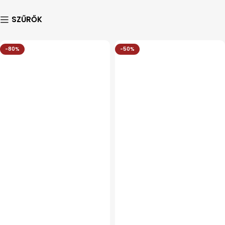
SZŰRŐK
-80%
-50%