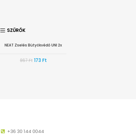
SZŰRŐK
NEAT Zselés Bütyökvédő UNI 2x
-80%
173
Ft
867
Ft
+36 30 144 0044