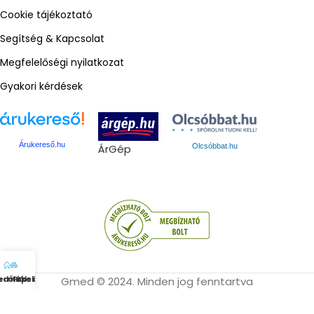
Cookie tájékoztató
Segítség & Kapcsolat
Megfelelőségi nyilatkozat
Gyakori kérdések
Árukereső.hu
ÁrGép
Olcsóbbat.hu
zdőlap
ermékek
Fiók
Kosár
Gmed © 2024. Minden jog fenntartva