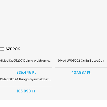
SZŰRŐK
GMed LW05207 Dalma elektromos betegágy
GMed LW05202 Csilla Betegágy
HAMAROSAN ÉRKEZIK
335.445
Ft
437.887
Ft
GMed XF624 Hanga Gyermek Betegágy
105.098
Ft