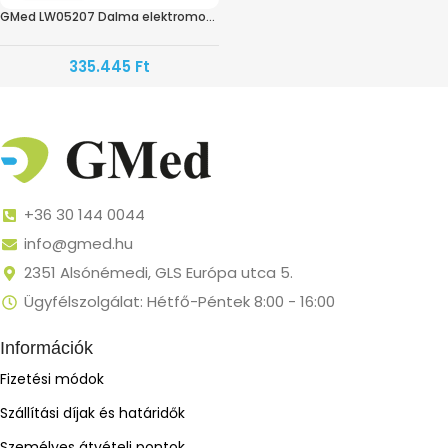
GMed LW05207 Dalma elektromos betegágy
335.445
Ft
+36 30 144 0044
info@gmed.hu
2351 Alsónémedi, GLS Európa utca 5.
Ügyfélszolgálat: Hétfő-Péntek 8:00 - 16:00
Információk
Fizetési módok
Szállítási díjak és határidők
Személyes átvételi pontok