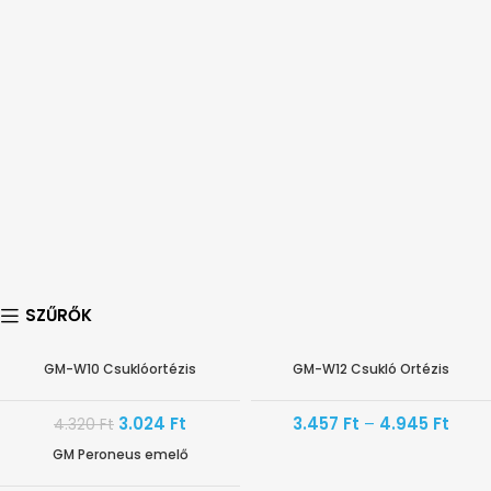
SZŰRŐK
GM-W10 Csuklóortézis
GM-W12 Csukló Ortézis
-30%
AKÁR -30%
3.024
Ft
3.457
Ft
–
4.945
Ft
4.320
Ft
GM Peroneus emelő
-20%