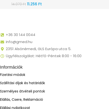
11.256
Ft
14.070
Ft
+36 30 144 0044
info@gmed.hu
2351 Alsónémedi, GLS Európa utca 5.
Ügyfélszolgálat: Hétfő-Péntek 8:00 - 16:00
Információk
Fizetési módok
Szállítási díjak és határidők
Személyes átvételi pontok
Elállás, Csere, Reklamáció
Elállási nyilatkozat