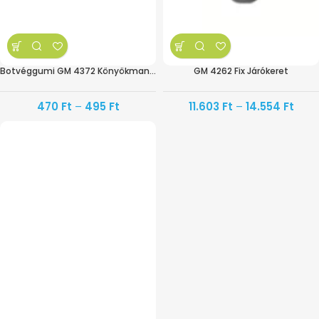
Botvéggumi GM 4372 Könyökmankóhoz
GM 4262 Fix Járókeret
470
Ft
–
495
Ft
11.603
Ft
–
14.554
Ft