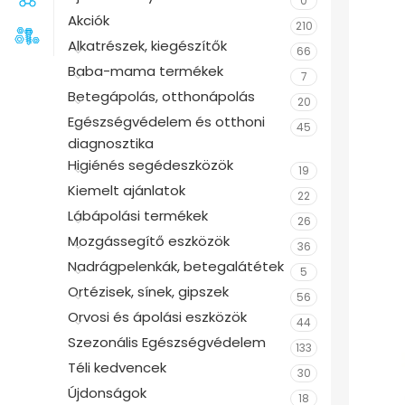
0
Akciók
210
Alkatrészek, kiegészítők
66
Baba-mama termékek
7
Betegápolás, otthonápolás
20
Egészségvédelem és otthoni
45
diagnosztika
Higiénés segédeszközök
19
Kiemelt ajánlatok
22
Lábápolási termékek
26
Mozgássegítő eszközök
36
Nadrágpelenkák, betegalátétek
5
Ortézisek, sínek, gipszek
56
Orvosi és ápolási eszközök
44
Szezonális Egészségvédelem
133
Téli kedvencek
30
Újdonságok
18