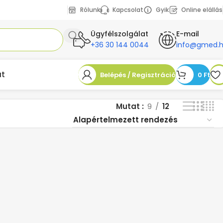
Rólunk
Kapcsolat
Gyik
Online elállás
Ügyfélszolgálat
E-mail
+36 30 144 0044
info@gmed.
at
Belépés / Regisztráció
0
Ft
Mutat
9
12