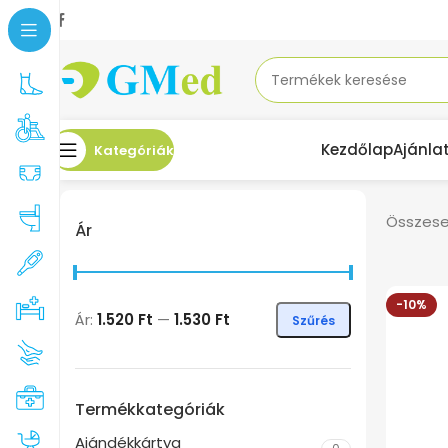
Kezdőlap
Ajánla
Kategóriák
Összesen
Ár
-10%
Ár:
1.520 Ft
—
1.530 Ft
Szűrés
Termékkategóriák
Ajándékkártya