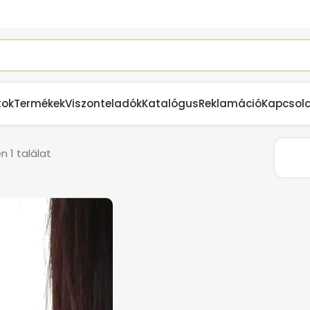
tok
Termékek
Viszonteladók
Katalógus
Reklamáció
Kapcsol
 1 találat