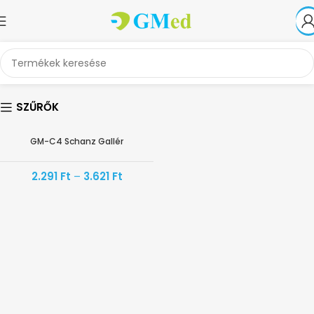
SZŰRŐK
GM-C4 Schanz Gallér
AKÁR -30%
2.291
Ft
–
3.621
Ft