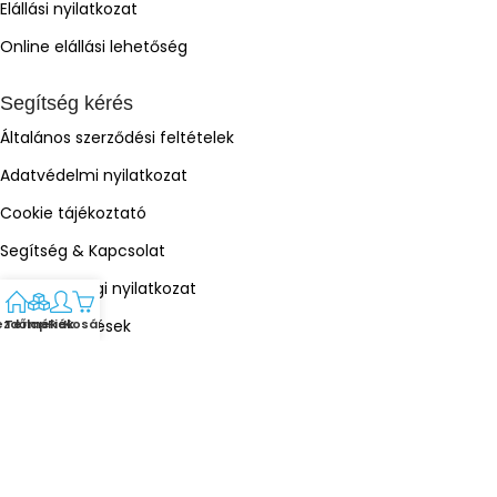
Elállási nyilatkozat
Online elállási lehetőség
Segítség kérés
Általános szerződési feltételek
Adatvédelmi nyilatkozat
Cookie tájékoztató
Segítség & Kapcsolat
Megfelelőségi nyilatkozat
Gyakori kérdések
ezdőlap
Termékek
Fiók
Kosár
Árukereső.hu
ÁrGép
Olcsóbbat.hu