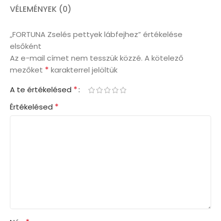
VÉLEMÉNYEK (0)
„FORTUNA Zselés pettyek lábfejhez” értékelése
elsőként
Az e-mail címet nem tesszük közzé.
A kötelező
*
mezőket
karakterrel jelöltük
*
A te értékelésed
*
Értékelésed