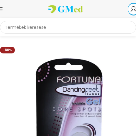
Kezdőlap
Akciók
-80%