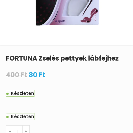
FORTUNA Zselés pettyek lábfejhez
400
Ft
80
Ft
Készleten
Készleten