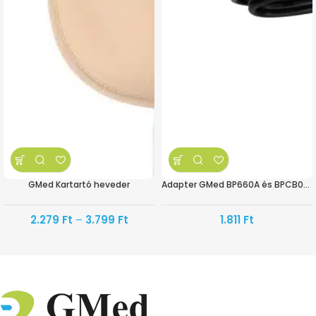
GMed Kartartó heveder
Adapter GMed BP660A és BPCB0A-3H vérnyomásmérőkhöz
2.279
Ft
–
3.799
Ft
1.811
Ft