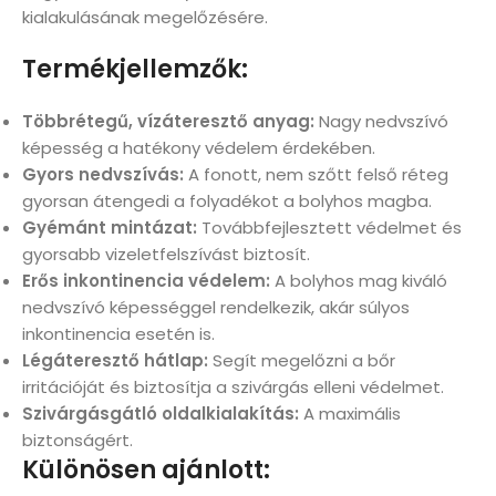
kialakulásának megelőzésére.
Termékjellemzők:
Többrétegű, vízáteresztő anyag:
Nagy nedvszívó
képesség a hatékony védelem érdekében.
Gyors nedvszívás:
A fonott, nem szőtt felső réteg
gyorsan átengedi a folyadékot a bolyhos magba.
Gyémánt mintázat:
Továbbfejlesztett védelmet és
gyorsabb vizeletfelszívást biztosít.
Erős inkontinencia védelem:
A bolyhos mag kiváló
nedvszívó képességgel rendelkezik, akár súlyos
inkontinencia esetén is.
Légáteresztő hátlap:
Segít megelőzni a bőr
irritációját és biztosítja a szivárgás elleni védelmet.
Szivárgásgátló oldalkialakítás:
A maximális
biztonságért.
Különösen ajánlott: