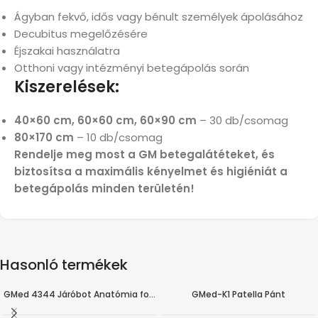
Ágyban fekvő, idős vagy bénult személyek ápolásához
Decubitus megelőzésére
Éjszakai használatra
Otthoni vagy intézményi betegápolás során
Kiszerelések:
40×60 cm, 60×60 cm, 60×90 cm
– 30 db/csomag
80×170 cm
– 10 db/csomag
Rendelje meg most a GM betegalátéteket, és
biztosítsa a maximális kényelmet és higiéniát a
betegápolás minden területén!
Hasonló termékek
GMed 4344 Járóbot Anatómia fogantyúval, teleszkóppal
GMed-K1 Patella Pánt