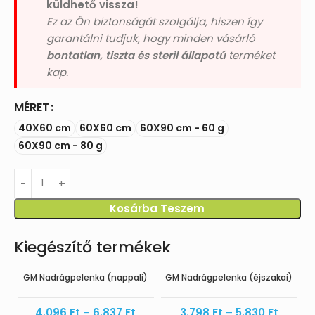
küldhető vissza!
Ez az Ön biztonságát szolgálja, hiszen így
garantálni tudjuk, hogy minden vásárló
bontatlan, tiszta és steril állapotú
terméket
kap.
MÉRET
40X60 cm
60X60 cm
60X90 cm - 60 g
60X90 cm - 80 g
Kosárba Teszem
Kiegészítő termékek
GM Nadrágpelenka (nappali)
GM Nadrágpelenka (éjszakai)
4.096
Ft
–
6.837
Ft
3.798
Ft
–
5.830
Ft