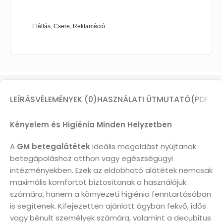
Elállás, Csere, Reklamáció
LEÍRÁS
VÉLEMÉNYEK (0)
HASZNÁLATI ÚTMUTATÓ(PDF)
Kényelem és Higiénia Minden Helyzetben
A
GM betegalátétek
ideális megoldást nyújtanak
betegápoláshoz otthon vagy egészségügyi
intézményekben. Ezek az eldobható alátétek nemcsak
maximális komfortot biztosítanak a használójuk
számára, hanem a környezeti higiénia fenntartásában
is segítenek. Kifejezetten ajánlott ágyban fekvő, idős
vagy bénult személyek számára, valamint a decubitus