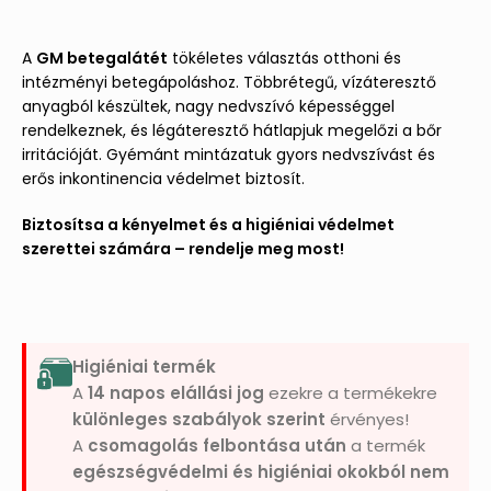
A
GM betegalátét
tökéletes választás otthoni és
intézményi betegápoláshoz. Többrétegű, vízáteresztő
anyagból készültek, nagy nedvszívó képességgel
rendelkeznek, és légáteresztő hátlapjuk megelőzi a bőr
irritációját. Gyémánt mintázatuk gyors nedvszívást és
erős inkontinencia védelmet biztosít.
Biztosítsa a kényelmet és a higiéniai védelmet
szerettei számára – rendelje meg most!
Higiéniai termék
A
14 napos elállási jog
ezekre a termékekre
különleges szabályok szerint
érvényes!
A
csomagolás felbontása után
a termék
egészségvédelmi és higiéniai okokból nem