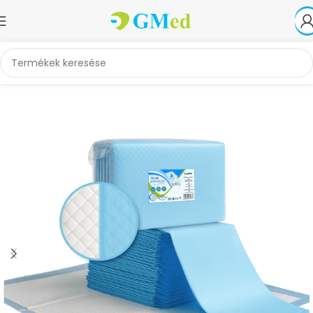
Kezdőlap
Nadrágpelenkák, betegalátétek
Betegalátétek