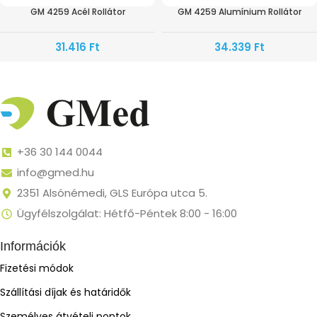
GM 4259 Acél Rollátor
GM 4259 Alumínium Rollátor
31.416
Ft
34.339
Ft
+36 30 144 0044
info@gmed.hu
2351 Alsónémedi, GLS Európa utca 5.
Ügyfélszolgálat: Hétfő-Péntek 8:00 - 16:00
Információk
Fizetési módok
Szállítási díjak és határidők
Személyes átvételi pontok