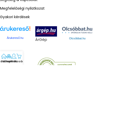
Megfelelőségi nyilatkozat
Gyakori kérdések
Árukereső.hu
ÁrGép
Olcsóbbat.hu
ezdőlap
Termékek
Fiók
Kosár
Gmed © 2024. Minden jog fenntartva