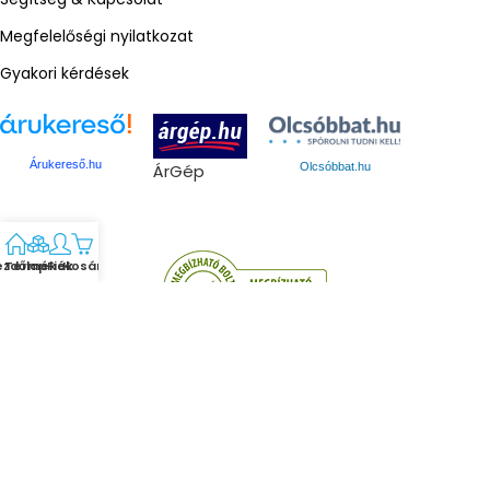
Megfelelőségi nyilatkozat
Gyakori kérdések
Árukereső.hu
ÁrGép
Olcsóbbat.hu
ezdőlap
Termékek
Fiók
Kosár
Gmed © 2024. Minden jog fenntartva