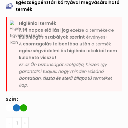
Egészségpénztári kártyával megvásárolható
termék
Higiéniai termék
A
14 napos elállási jog
ezekre a termékekre
különleges szabályok szerint
érvényes!
A
csomagolás felbontása után
a termék
egészségvédelmi és higiéniai okokból nem
küldhető vissza!
Ez az Ön biztonságát szolgálja, hiszen így
garantálni tudjuk, hogy minden vásárló
bontatlan, tiszta és steril állapotú
terméket
kap.
SZÍN