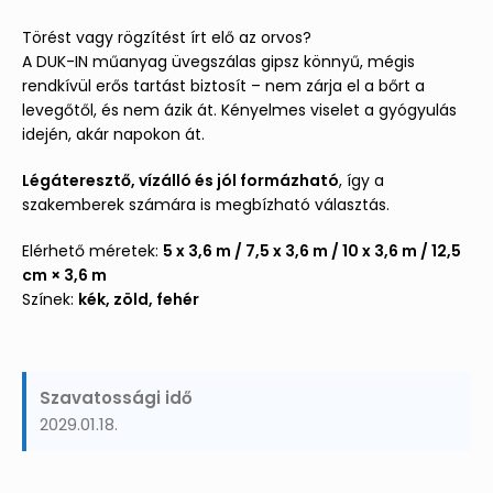
Törést vagy rögzítést írt elő az orvos?
A DUK-IN műanyag üvegszálas gipsz könnyű, mégis
rendkívül erős tartást biztosít – nem zárja el a bőrt a
levegőtől, és nem ázik át. Kényelmes viselet a gyógyulás
idején, akár napokon át.
Légáteresztő, vízálló és jól formázható
, így a
szakemberek számára is megbízható választás.
Elérhető méretek:
5 x 3,6 m / 7,5 x 3,6 m / 10 x 3,6 m / 12,5
cm × 3,6 m
Színek:
kék, zöld, fehér
Szavatossági idő
2029.01.18.