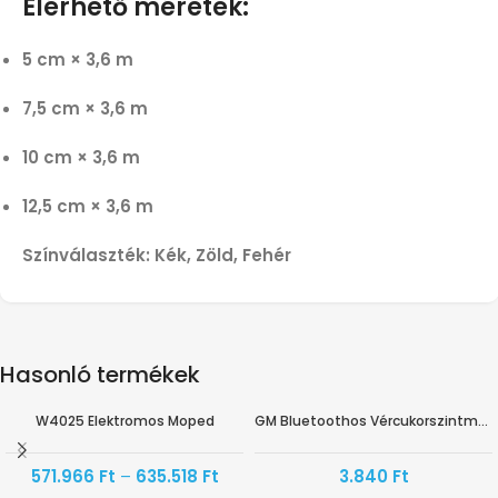
Elérhető méretek:
5 cm × 3,6 m
7,5 cm × 3,6 m
10 cm × 3,6 m
12,5 cm × 3,6 m
Színválaszték:
Kék,
Zöld,
Fehér
Hasonló termékek
W4025 Elektromos Moped
GM Bluetoothos Vércukorszintmérő Fehér BG-710B
AKÁR -10%
571.966
Ft
–
635.518
Ft
3.840
Ft