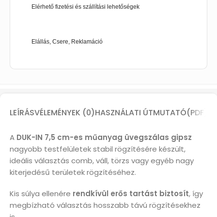
Elérhető fizetési és szállítási lehetőségek
Elállás, Csere, Reklamáció
LEÍRÁS
VÉLEMÉNYEK (0)
HASZNÁLATI ÚTMUTATÓ(PDF)
A
DUK-IN 7,5 cm-es műanyag üvegszálas gipsz
nagyobb testfelületek stabil rögzítésére készült,
ideális választás comb, váll, törzs vagy egyéb nagy
kiterjedésű területek rögzítéséhez.
Kis súlya ellenére
rendkívül erős tartást biztosít
, így
megbízható választás hosszabb távú rögzítésekhez
is.