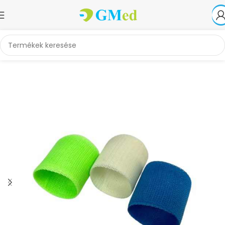
Kezdőlap
Ortézisek, sínek, gipszek
Gipszek