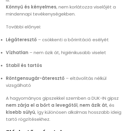
Könnyű és kényelmes
, nem korlátozza viselőjét a
mindennapi tevékenységekben.
További előnyei:
Légáteresztő
– csökkenti a bőrirritáció esélyét
Vízhatlan
– nem ázik át, higiénikusabb viselet
Stabil és tartós
Röntgensugár-áteresztő
– eltávolítás nélkül
vizsgálható
A hagyományos gipszekkel szemben a DUK-IN gipsz
nem zárja el a bőrt a levegőtől
,
nem ázik át
, és
kisebb súlyú
, így különösen alkalmas hosszabb ideig
tartó rögzítésekhez.