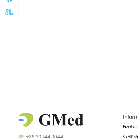
Infor
Fizeté
+36 30 144 0044
Szállít