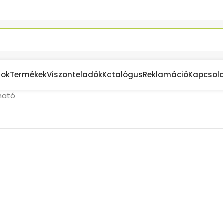
tok
Termékek
Viszonteladók
Katalógus
Reklamáció
Kapcsol
ható