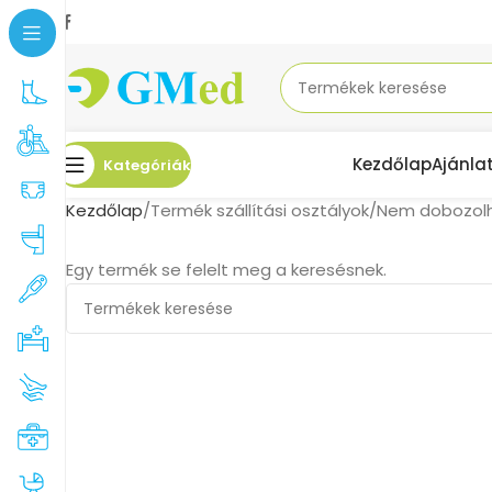
Kezdőlap
Ajánla
Kategóriák
Kezdőlap
Termék szállítási osztályok
Nem dobozol
Egy termék se felelt meg a keresésnek.