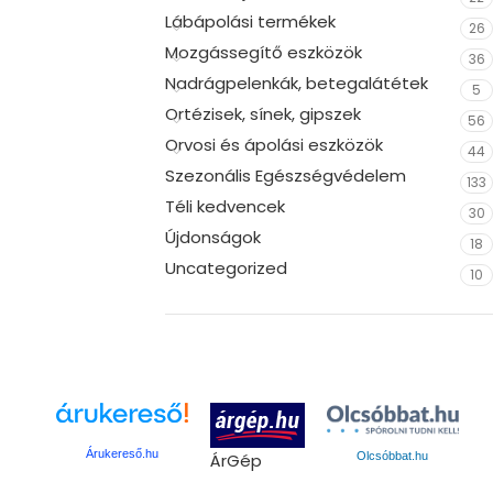
Lábápolási termékek
26
Mozgássegítő eszközök
36
Nadrágpelenkák, betegalátétek
5
Ortézisek, sínek, gipszek
56
Orvosi és ápolási eszközök
44
Szezonális Egészségvédelem
133
Téli kedvencek
30
Újdonságok
18
Uncategorized
10
Árukereső.hu
ÁrGép
Olcsóbbat.hu