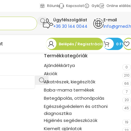
Rólunk
Kapcsolat
Gyik
Online elállás
Ügyfélszolgálat
E-mail
+36 30 144 0044
info@gmed.
at
Belépés / Regisztráció
0
Ft
Termékkategóriák
Ajándékkártya
0
Akciók
210
Alkatrészek, kiegészítők
66
Baba-mama termékek
7
Betegápolás, otthonápolás
20
Egészségvédelem és otthoni
45
diagnosztika
Higiénés segédeszközök
19
Kiemelt ajánlatok
22