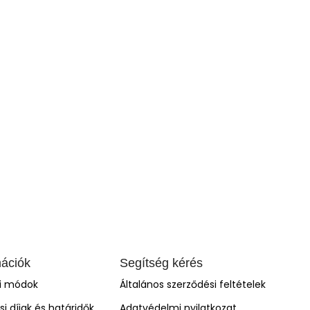
mációk
Segítség kérés
si módok
Általános szerződési feltételek
ási díjak és határidők
Adatvédelmi nyilatkozat