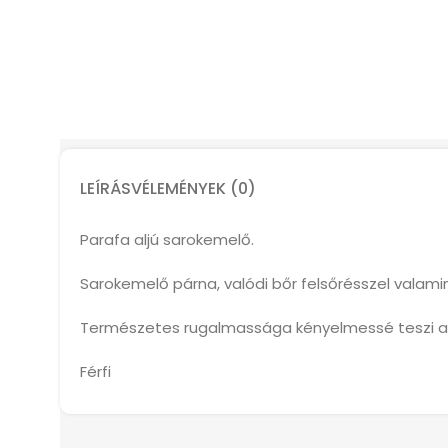
LEÍRÁS
VÉLEMÉNYEK (0)
Parafa aljú sarokemelő.
Sarokemelő párna, valódi bőr felsőrésszel valamin
Természetes rugalmassága kényelmessé teszi a l
Férfi