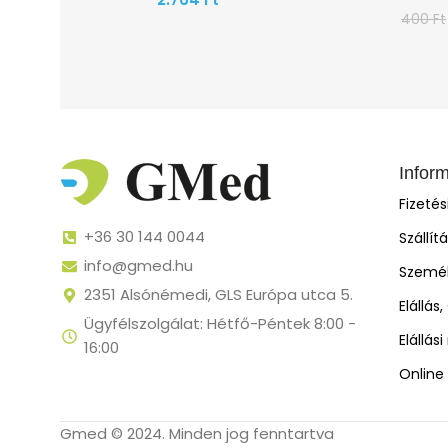
400
Ft
Infor
Fizeté
+36 30 144 0044
Szállít
info@gmed.hu
Személ
2351 Alsónémedi, GLS Európa utca 5.
Elállás
Ügyfélszolgálat: Hétfő-Péntek 8:00 -
Elállás
16:00
Online 
Gmed © 2024. Minden jog fenntartva