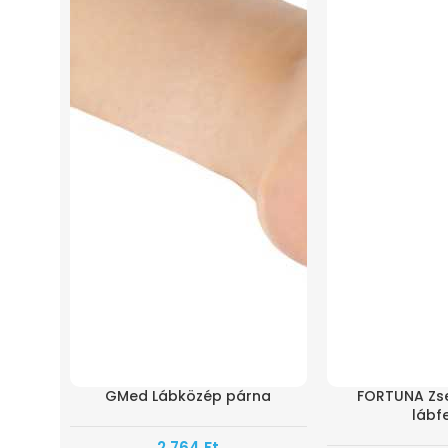
GMed Lábközép párna
FORTUNA Zse
lábf
2.764
Ft