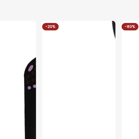
-20%
-80%