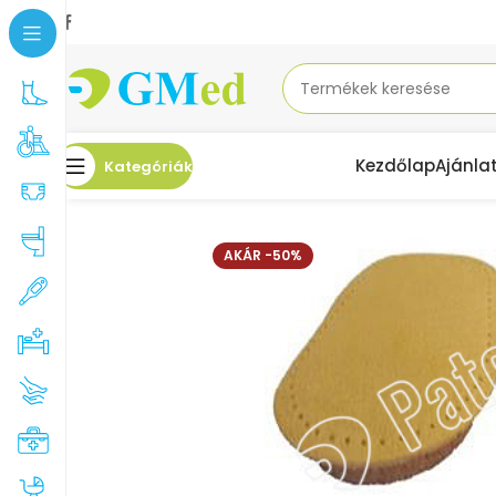
Kezdőlap
Ajánla
Kategóriák
Kezdőlap
Akciók
PEDIBUS 3114 SAROKEMELŐ FÉRFI PARAFA ALJÚ
AKÁR -50%