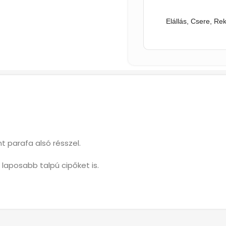
Elállás, Csere, Re
t parafa alsó résszel.
aposabb talpú cipőket is.