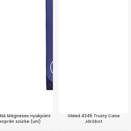
NA Mágneses nyakpánt
GMed 4345 Trusty Cane
eoprén szürke (uni)
Járóbot