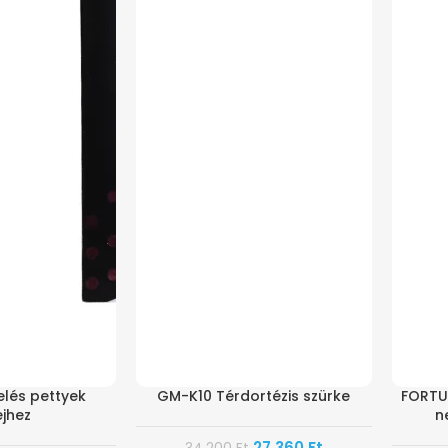
lés pettyek
GM-K10 Térdortézis szürke
FORTU
ejhez
n
27.360
Ft