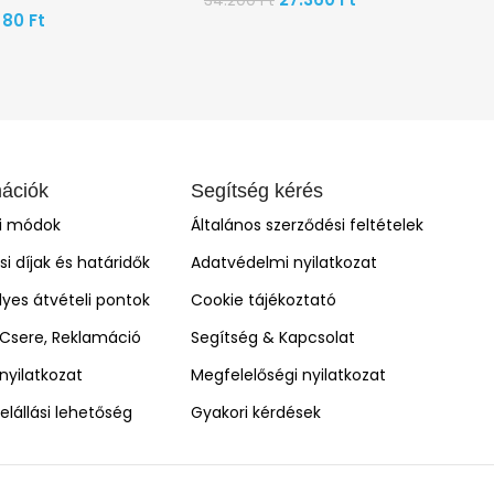
34.200
Ft
80
Ft
mációk
Segítség kérés
si módok
Általános szerződési feltételek
ási díjak és határidők
Adatvédelmi nyilatkozat
yes átvételi pontok
Cookie tájékoztató
, Csere, Reklamáció
Segítség & Kapcsolat
i nyilatkozat
Megfelelőségi nyilatkozat
elállási lehetőség
Gyakori kérdések