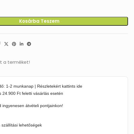
Kosárba Teszem
t a terméket!
idő: 1-2 munkanap | Részletekért kattints ide
s 24.900 Ft feletti vásárlás esetén
 ingyenesen átvételi pontjainkon!
s szállítási lehetőségek