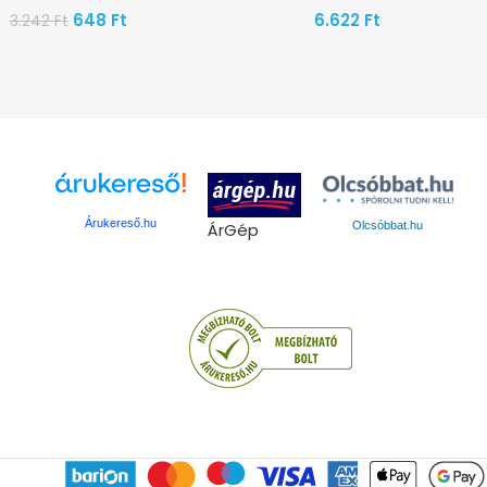
648
Ft
6.622
Ft
3.242
Ft
Árukereső.hu
ÁrGép
Olcsóbbat.hu