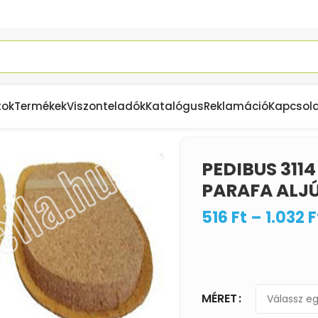
tok
Termékek
Viszonteladók
Katalógus
Reklamáció
Kapcsol
PEDIBUS 311
PARAFA ALJ
516
Ft
–
1.032
F
MÉRET