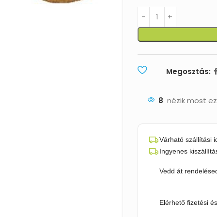
Megosztás:
8
nézik most ez
Várható szállítási 
Ingyenes kiszállítá
Vedd át rendelésed
Elérhető fizetési é