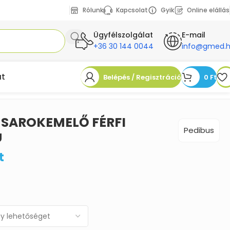
Rólunk
Kapcsolat
Gyik
Online elállás
Ügyfélszolgálat
E-mail
+36 30 144 0044
info@gmed.
at
Belépés / Regisztráció
0
Ft
4 SAROKEMELŐ FÉRFI
Pedibus
Ú
t