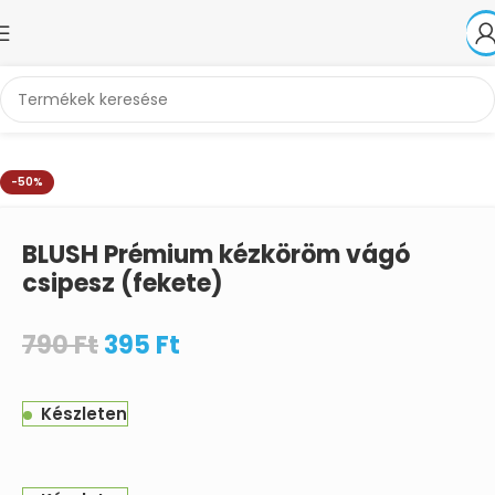
Kezdőlap
Akciók
-50%
BLUSH Prémium kézköröm vágó
csipesz (fekete)
790
Ft
395
Ft
Készleten