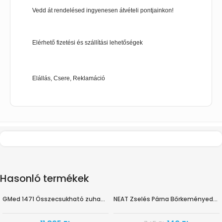
Vedd át rendelésed ingyenesen átvételi pontjainkon!
Elérhető fizetési és szállítási lehetőségek
Elállás, Csere, Reklamáció
Hasonló termékek
GMed 1471 Összecsukható zuhanyzó ülőke
NEAT Zselés Párna Bőrkeményedésre 2x
-80%