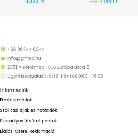
11.895
Ft
149
Ft
745
Ft
+36 30 144 0044
info@gmed.hu
2351 Alsónémedi, GLS Európa utca 5.
Ügyfélszolgálat: Hétfő-Péntek 8:00 - 16:00
Információk
Fizetési módok
Szállítási díjak és határidők
Személyes átvételi pontok
Elállás, Csere, Reklamáció