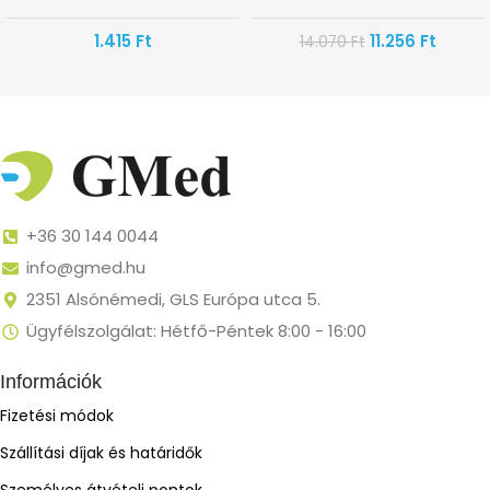
1.415
Ft
11.256
Ft
14.070
Ft
+36 30 144 0044
info@gmed.hu
2351 Alsónémedi, GLS Európa utca 5.
Ügyfélszolgálat: Hétfő-Péntek 8:00 - 16:00
Információk
Fizetési módok
Szállítási díjak és határidők