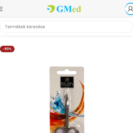
Kezdőlap
Akciók
-80%