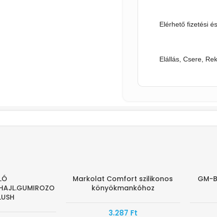
Elérhető fizetési é
Elállás, Csere, Re
LÓ
Markolat Comfort szilikonos
GM-B
-30%
HAJL.GUMIROZO
könyökmankóhoz
LUSH
3.287
Ft