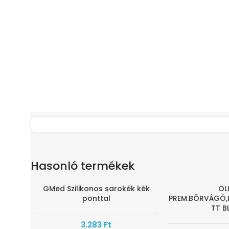
Hasonló termékek
GMed Szilikonos sarokék kék
OL
-80%
ponttal
PREM.BÕRVÁGÓ,
TT B
3.283
Ft