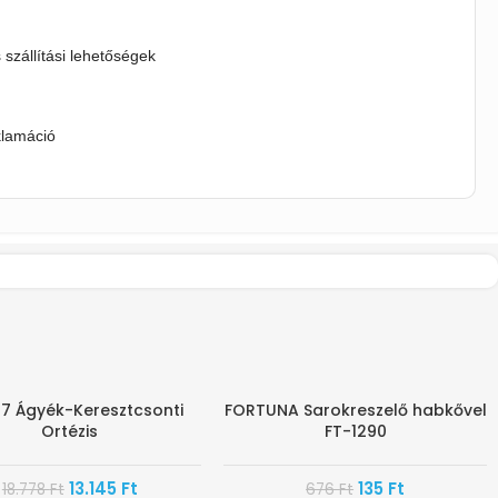
s szállítási lehetőségek
klamáció
7 Ágyék-Keresztcsonti
FORTUNA Sarokreszelő habkővel
-80%
Ortézis
FT-1290
13.145
Ft
135
Ft
18.778
Ft
676
Ft