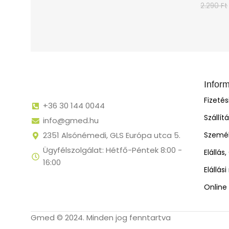
2.290
Ft
Infor
Fizeté
+36 30 144 0044
Szállít
info@gmed.hu
2351 Alsónémedi, GLS Európa utca 5.
Személ
Ügyfélszolgálat: Hétfő-Péntek 8:00 -
Elállás
16:00
Elállás
Online 
Gmed © 2024. Minden jog fenntartva