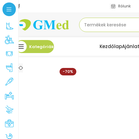
Rólunk
Kezdőlap
Ajánla
Kategóriák
Kezdőlap
Akciók
GM-B12 HÁTI ORTÉZIS XXL
-70%