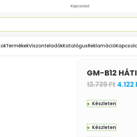
Kapcsolat
tok
Termékek
Viszonteladók
Katalógus
Reklamáció
Kapcsol
GM-B12 HÁTI
13.739
Ft
4.122
Készleten
Készleten