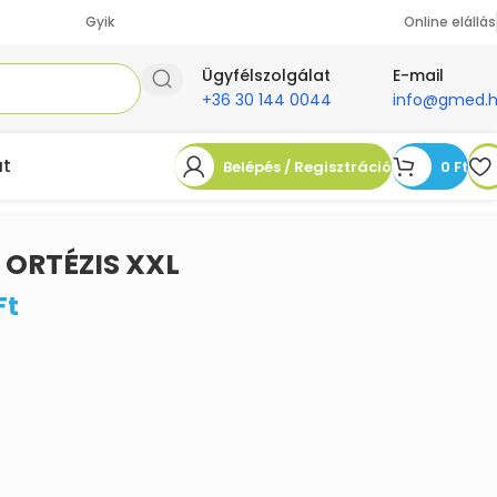
Gyik
Online elállás
Ügyfélszolgálat
E-mail
+36 30 144 0044
info@gmed.
at
Belépés / Regisztráció
0
Ft
 ORTÉZIS XXL
Ft