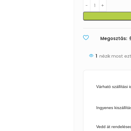
Megosztás:
1
nézik most ez
Várható szállítási 
Ingyenes kiszállítá
Vedd át rendelésed