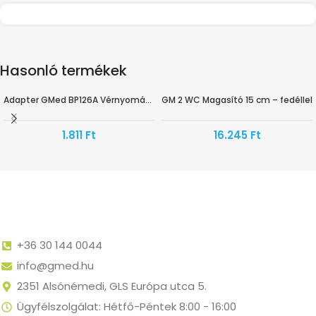
Hasonló termékek
Adapter GMed BP126A Vérnyomásmérőhöz
GM 2 WC Magasító 15 cm – fedéllel
1.811
Ft
16.245
Ft
+36 30 144 0044
info@gmed.hu
2351 Alsónémedi, GLS Európa utca 5.
Ügyfélszolgálat: Hétfő-Péntek 8:00 - 16:00