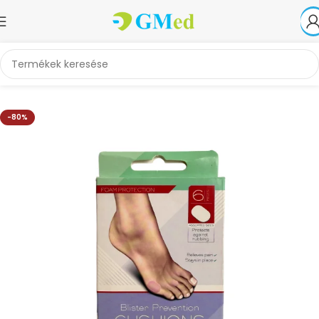
Kezdőlap
Akciók
-80%