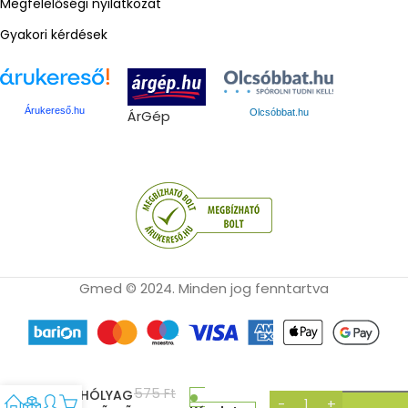
Megfelelőségi nyilatkozat
Gyakori kérdések
Árukereső.hu
ÁrGép
Olcsóbbat.hu
Gmed © 2024. Minden jog fenntartva
NEAT
575
Ft
VÍZHÓLYAG