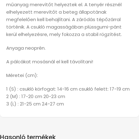
műanyag merevítőt helyeztek el. A tenyér résznél
elhelyezett merevítőt a beteg állapotának
megfelelően kell behajlítani. A záródás tépőzárral
történik. A csukló magasságában plüssgumi-pánt
kerül elhelyezésre, mely fokozza a stabil rögzítést.
Anyaga neoprén.
A pálcákat mosásnál el kell távolítani!
Méretei (cm):
1 (S) : csukló körfogat: 14-16 cm csukló felett: 17-19 cm
2 (M) : 17-20 cm 20-23 cm
3 (L) : 21-25 cm 24-27 cm
Hasonló termékek