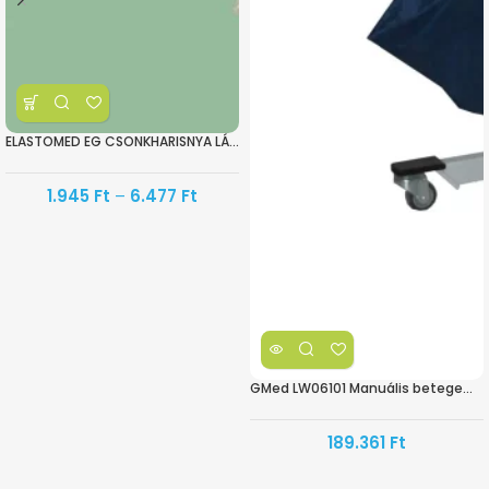
ELASTOMED EG CSONKHARISNYA LÁBSZÁRCSONKRA II. KOMPRESSZIÓOSZTÁLY
1.945
Ft
–
6.477
Ft
GMed LW06101 Manuális betegemelő
189.361
Ft