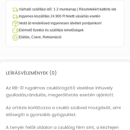
Várható szállítási idő: 1-2 munkanap | Részletekért kattints ide
Ingyenes kiszállítás 24.900 Ft feletti vásárlás esetén
Vedd át rendelésed ingyenesen átvételi pontjainkon!
Elérhető fizetési és szállítási lehetőségek
Elállás, Csere, Reklamáció
LEÍRÁS
VÉLEMÉNYEK (0)
Az RB-31 rugalmas csuklórögzítő viselése ínhüvely
gyulladás,rándulás, megerőltetés esetén ajánlott.
Az ortézis korlátozza a csukló szabad mozgását, ami
elősegíti a gyorsabb gyógyulást.
A tenyér felőli oldalon a csuklóig fém sínt, a kézfejen