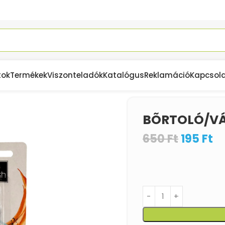
tok
Termékek
Viszonteladók
Katalógus
Reklamáció
Kapcsol
BÕRTOLÓ/VÁ
650
Ft
195
Ft