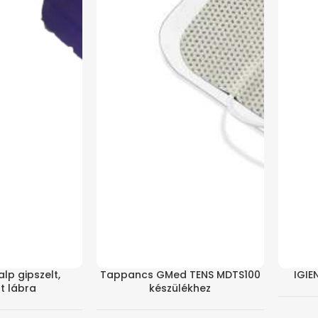
lp gipszelt,
Tappancs GMed TENS MDTS100
IGIE
t lábra
készülékhez