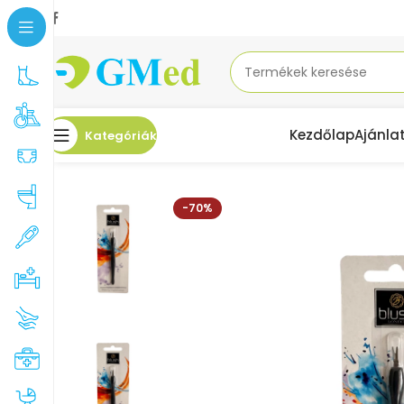
Kezdőlap
Ajánla
Kategóriák
Kezdőlap
Akciók
BÕRTOLÓ/VÁGÓ 11CM BLUSH
-70%