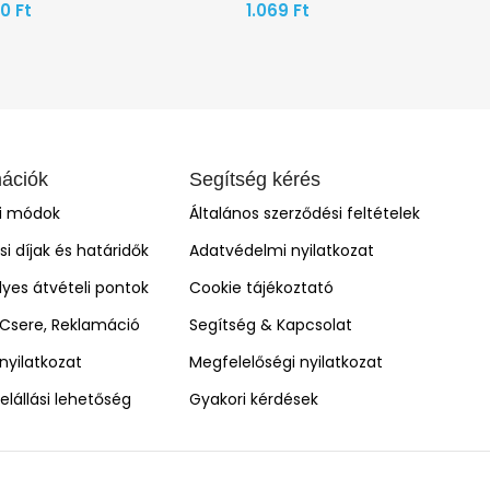
90
Ft
1.069
Ft
mációk
Segítség kérés
si módok
Általános szerződési feltételek
ási díjak és határidők
Adatvédelmi nyilatkozat
yes átvételi pontok
Cookie tájékoztató
, Csere, Reklamáció
Segítség & Kapcsolat
i nyilatkozat
Megfelelőségi nyilatkozat
elállási lehetőség
Gyakori kérdések