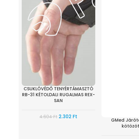
CSUKLÓVÉDŐ TENYÉRTÁMASZTÓ
RB-31 KÉTOLDALI RUGALMAS REX-
SAN
2.302
Ft
4.604
Ft
GMed Járóta
kötözöt