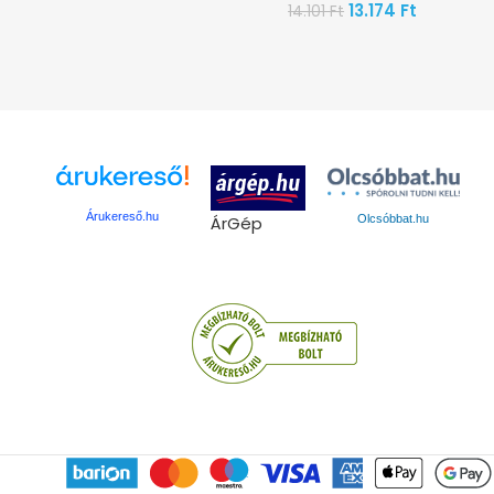
13.174
Ft
14.101
Ft
Árukereső.hu
ÁrGép
Olcsóbbat.hu