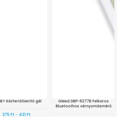
NE+ Kézfertőtlenítő gél
GMed DBP-6277B Felkaros
Bluetoothos vérnyomásmérő
375
Ft
–
431
Ft