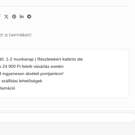
zt a terméket!
idő: 1-2 munkanap | Részletekért kattints ide
s 24.900 Ft feletti vásárlás esetén
 ingyenesen átvételi pontjainkon!
s szállítási lehetőségek
klamáció