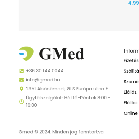
4.9
Infor
Fizeté
+36 30 144 0044
Szállít
info@gmed.hu
Személ
2351 Alsónémedi, GLS Európa utca 5.
Elállás
Ügyfélszolgálat: Hétfő-Péntek 8:00 -
Elállás
16:00
Online 
Gmed © 2024. Minden jog fenntartva