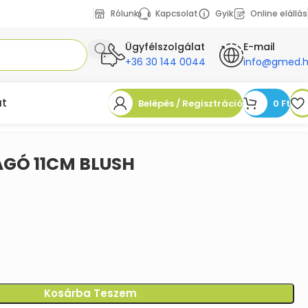
Rólunk
Kapcsolat
Gyik
Online elállás
Ügyfélszolgálat
E-mail
+36 30 144 0044
info@gmed.
at
Belépés / Regisztráció
0
Ft
GÓ 11CM BLUSH
Kosárba Teszem