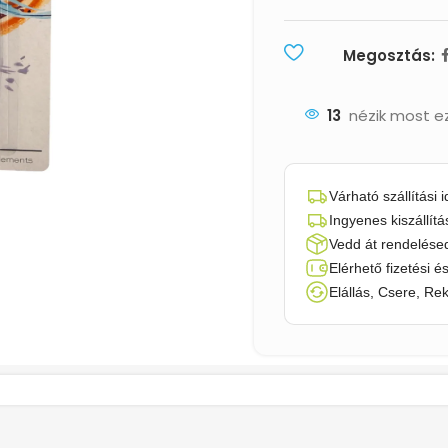
Megosztás:
13
nézik most e
Várható szállítási 
Ingyenes kiszállítá
Vedd át rendelésed
Elérhető fizetési é
Elállás, Csere, Re