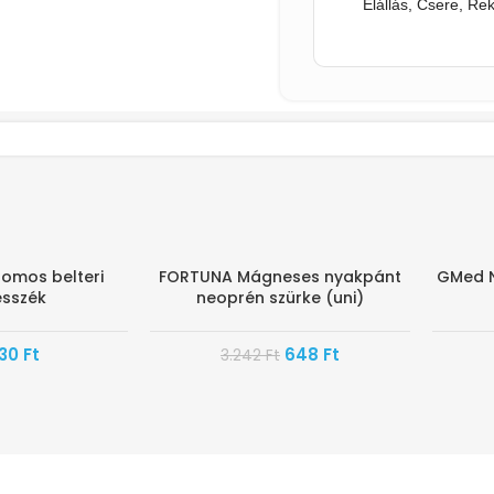
Elállás, Csere, Re
romos belteri
FORTUNA Mágneses nyakpánt
GMed N
-80%
-38%
esszék
neoprén szürke (uni)
HAMARO
530
Ft
648
Ft
3.242
Ft