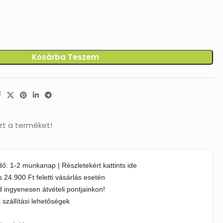
Kosárba Teszem
zt a terméket!
idő: 1-2 munkanap | Részletekért kattints ide
s 24.900 Ft feletti vásárlás esetén
 ingyenesen átvételi pontjainkon!
s szállítási lehetőségek