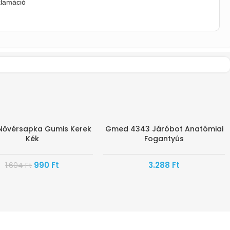
klamáció
ővérsapka Gumis Kerek
Gmed 4343 Járóbot Anatómiai
Kék
Fogantyús
SAN ÉRKEZIK
990
Ft
3.288
Ft
1.604
Ft