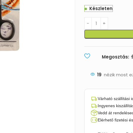
Készleten
Megosztás:
19
nézik most e
Várható szállítási 
Ingyenes kiszállítá
Vedd át rendelésed
Elérhető fizetési é