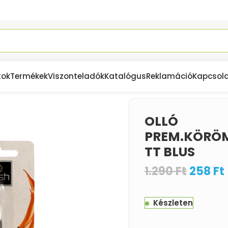
tok
Termékek
Viszonteladók
Katalógus
Reklamáció
Kapcsol
OLLÓ
PREM.KÖRÖ
TT BLUS
1.290
Ft
258
Ft
Készleten