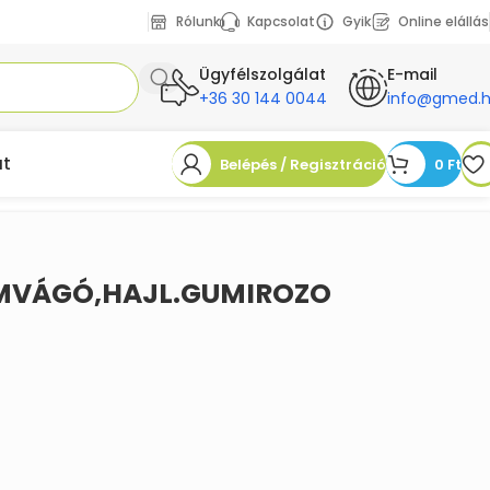
Rólunk
Kapcsolat
Gyik
Online elállás
Ügyfélszolgálat
E-mail
+36 30 144 0044
info@gmed.
at
Belépés / Regisztráció
0
Ft
MVÁGÓ,HAJL.GUMIROZO