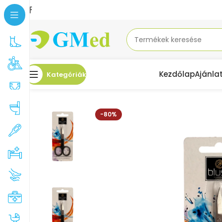
Kezdőlap
Ajánla
Kategóriák
Kezdőlap
Akciók
OLLÓ PREM.KÖRÖMVÁGÓ,HAJL.GUMIROZOTT BLUS
-80%