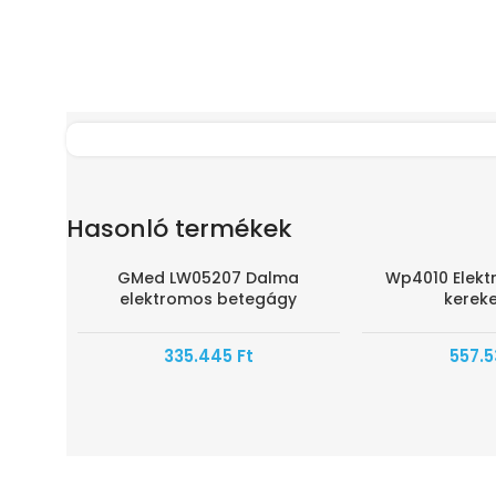
Hasonló termékek
GMed LW05207 Dalma
Wp4010 Elekt
HAMAROSAN ÉRKEZIK
elektromos betegágy
kerek
335.445
Ft
557.