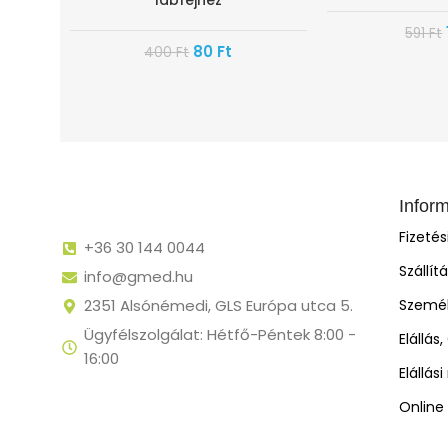
lábfejhez
591
Ft
80
Ft
400
Ft
Infor
Fizeté
+36 30 144 0044
Szállít
info@gmed.hu
2351 Alsónémedi, GLS Európa utca 5.
Személ
Ügyfélszolgálat: Hétfő-Péntek 8:00 -
Elállás
16:00
Elállás
Online 