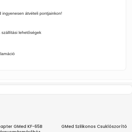
 ingyenesen átvételi pontjainkon!
s szállítási lehetőségek
klamáció
apter GMed KF-65B
GMed Szilikonos Csuklószorító
-20%