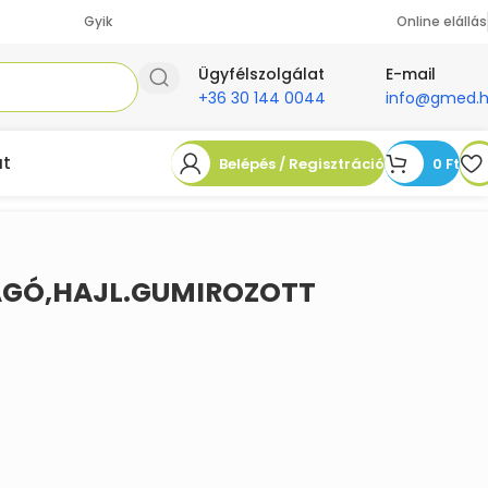
Gyik
Online elállás
Ügyfélszolgálat
E-mail
+36 30 144 0044
info@gmed.
at
Belépés / Regisztráció
0
Ft
GÓ,HAJL.GUMIROZOTT