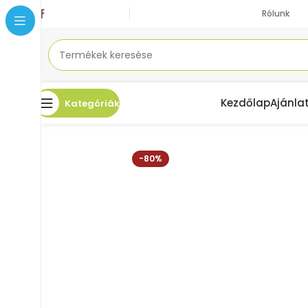
Rólunk
Kezdőlap
Ajánla
Kategóriák
Kezdőlap
Akciók
OLLÓ PREM.BÕRVÁGÓ,HAJL.GUMIROZOTT BLUSH
-80%