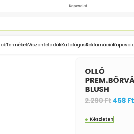
Kapcsolat
tok
Termékek
Viszonteladók
Katalógus
Reklamáció
Kapcsol
OLLÓ
PREM.BÕRVÁ
BLUSH
2.290
Ft
458
Ft
Készleten