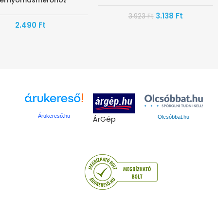
érnyomásmérőhöz
3.138
Ft
3.923
Ft
2.490
Ft
Árukereső.hu
ÁrGép
Olcsóbbat.hu