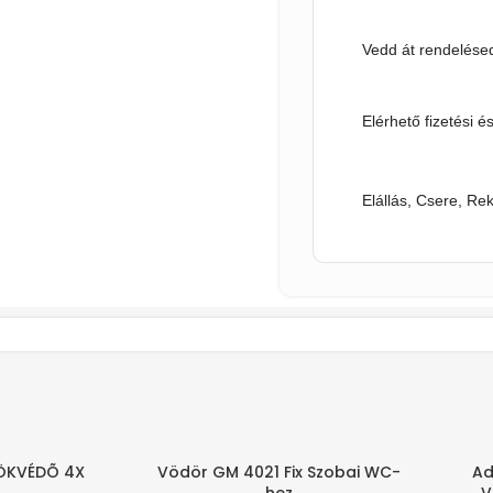
Vedd át rendelésed
Elérhető fizetési é
Elállás, Csere, Re
ÖKVÉDÕ 4X
Vödör GM 4021 Fix Szobai WC-
Ad