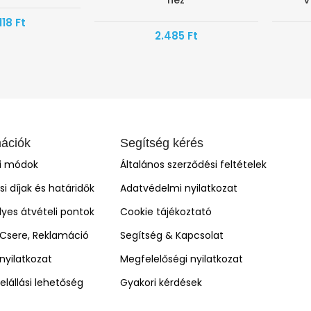
hez
V
118
Ft
2.485
Ft
mációk
Segítség kérés
si módok
Általános szerződési feltételek
ási díjak és határidők
Adatvédelmi nyilatkozat
yes átvételi pontok
Cookie tájékoztató
, Csere, Reklamáció
Segítség & Kapcsolat
i nyilatkozat
Megfelelőségi nyilatkozat
elállási lehetőség
Gyakori kérdések