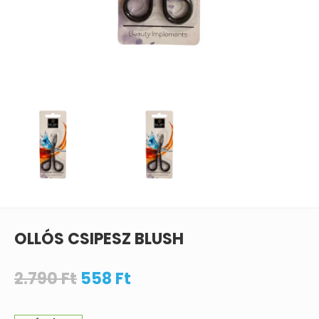
OLLÓS CSIPESZ BLUSH
2.790
Ft
558
Ft