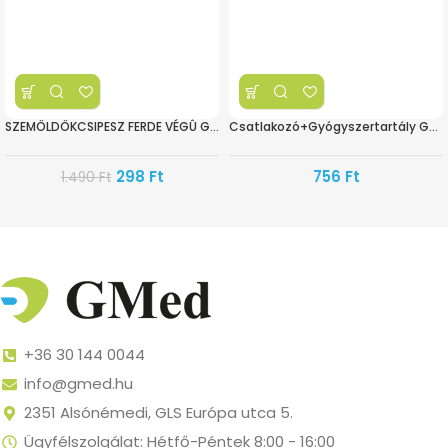
SZEMÖLDÖKCSIPESZ FERDE VÉGÛ GUMIBORIT.BL
Csatlakozó+Gyógyszertartály GMed oxigén koncentrátorhoz
298
Ft
756
Ft
1.490
Ft
+36 30 144 0044
info@gmed.hu
2351 Alsónémedi, GLS Európa utca 5.
Ügyfélszolgálat: Hétfő-Péntek 8:00 - 16:00