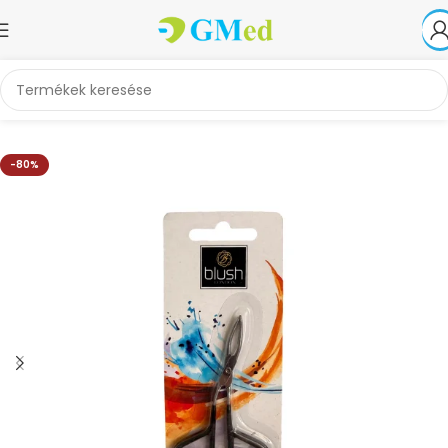
Kezdőlap
Akciók
-80%