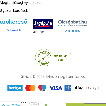
Megfelelőségi nyilatkozat
Gyakori kérdések
Árukereső.hu
ÁrGép
Olcsóbbat.hu
Gmed © 2024. Minden jog fenntartva
OLLÓS
2.790
Ft