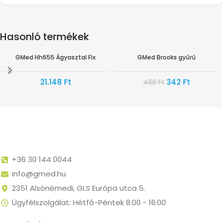
Hasonló termékek
GMed Hh655 Ágyasztal Fix
GMed Brooks gyűrű
-30%
21.148
Ft
342
Ft
488
Ft
+36 30 144 0044
info@gmed.hu
2351 Alsónémedi, GLS Európa utca 5.
Ügyfélszolgálat: Hétfő-Péntek 8:00 - 16:00