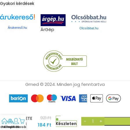
Gyakori kérdések
Árukereső.hu
ÁrGép
Olcsóbbat.hu
Gmed © 2024. Minden jog fenntartva
UJJVÉDÕ
921
Ft
FEKETE
Készleten
S/M
184
Ft
ezdőlap
Termékek
Fiók
Kosár
CARE ES.