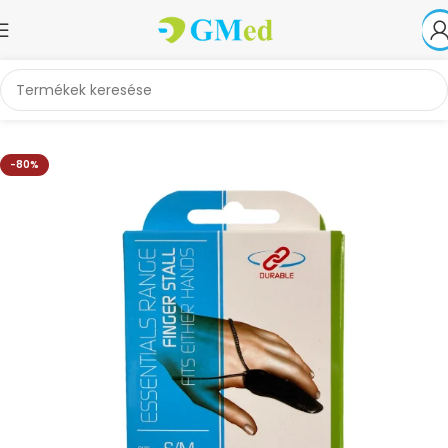
Kezdőlap
Akciók
-80%