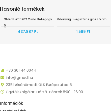
Hasonló termékek
GMed LW05202 Csilla Betegágy
Műanyag üvegszálas gipsz 5 cm x 3,6 m GMed
437.887
Ft
1.589
Ft
+36 30 144 0044
info@gmed.hu
2351 Alsónémedi, GLS Európa utca 5.
Ügyfélszolgálat: Hétfő-Péntek 8:00 - 16:00
Információk
Fizetési módok