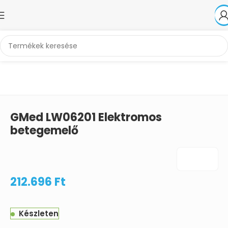
Kezdőlap
Betegápolás, otthonápolás
Betegemelő készülékek
GMed LW06201 Elektromos
betegemelő
212.696
Ft
Készleten