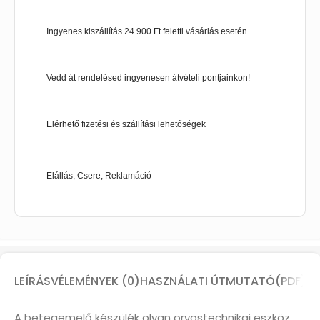
Ingyenes kiszállítás 24.900 Ft feletti vásárlás esetén
Vedd át rendelésed ingyenesen átvételi pontjainkon!
Elérhető fizetési és szállítási lehetőségek
Elállás, Csere, Reklamáció
LEÍRÁS
VÉLEMÉNYEK (0)
HASZNÁLATI ÚTMUTATÓ(PDF)
A betegemelő készülék olyan orvostechnikai eszköz,