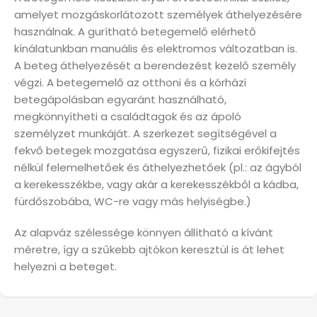
amelyet mozgáskorlátozott személyek áthelyezésére
használnak. A gurítható betegemelő elérhető
kínálatunkban manuális és elektromos változatban is.
A beteg áthelyezését a berendezést kezelő személy
végzi. A betegemelő az otthoni és a kórházi
betegápolásban egyaránt használható,
megkönnyítheti a családtagok és az ápoló
személyzet munkáját. A szerkezet segítségével a
fekvő betegek mozgatása egyszerű, fizikai erőkifejtés
nélkül felemelhetőek és áthelyezhetőek (pl.: az ágyból
a kerekesszékbe, vagy akár a kerekesszékből a kádba,
fürdőszobába, WC-re vagy más helyiségbe.)
Az alapváz szélessége könnyen állítható a kívánt
méretre, így a szűkebb ajtókon keresztül is át lehet
helyezni a beteget.