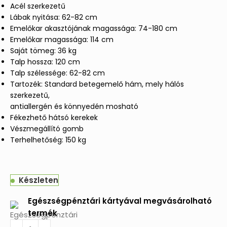
Acél szerkezetű
Lábak nyitása: 62-82 cm
Emelőkar akasztójának magassága: 74-180 cm
Emelőkar magassága: 114 cm
Saját tömeg: 36 kg
Talp hossza: 120 cm
Talp szélessége: 62-82 cm
Tartozék: Standard betegemelő hám, mely hálós
szerkezetű,
antiallergén és könnyedén mosható
Fékezhető hátsó kerekek
Vészmegállító gomb
Terhelhetőség: 150 kg
Készleten
Egészségpénztári kártyával megvásárolható
termék