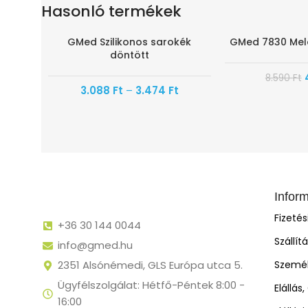
Hasonló termékek
GMed Szilikonos sarokék
GMed 7830 Mel
-20%
-50%
döntött
8.590
Ft
3.088
Ft
–
3.474
Ft
Infor
Fizeté
+36 30 144 0044
Szállít
info@gmed.hu
2351 Alsónémedi, GLS Európa utca 5.
Személ
Ügyfélszolgálat: Hétfő-Péntek 8:00 -
Elállás
16:00