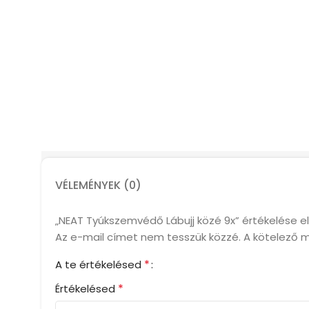
VÉLEMÉNYEK (0)
„NEAT Tyúkszemvédő Lábujj közé 9x” értékelése e
Az e-mail címet nem tesszük közzé.
A kötelező 
*
A te értékelésed
*
Értékelésed