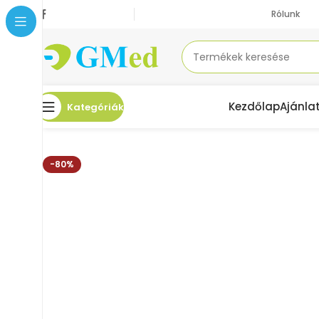
Rólunk
Kezdőlap
Ajánla
Kategóriák
Kezdőlap
Akciók
NEAT Tyúkszemvédő Lábujj közé 9x
-80%