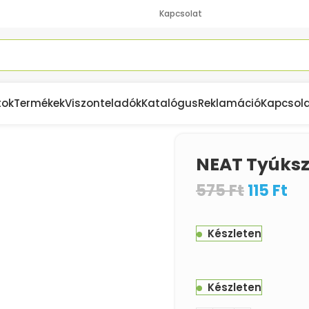
Kapcsolat
tok
Termékek
Viszonteladók
Katalógus
Reklamáció
Kapcsol
NEAT Tyúksz
575
Ft
115
Ft
Készleten
Készleten