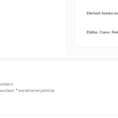
Elérhető fizetési é
Elállás, Csere, Re
lsőként
*
mezőket
karakterrel jelöltük