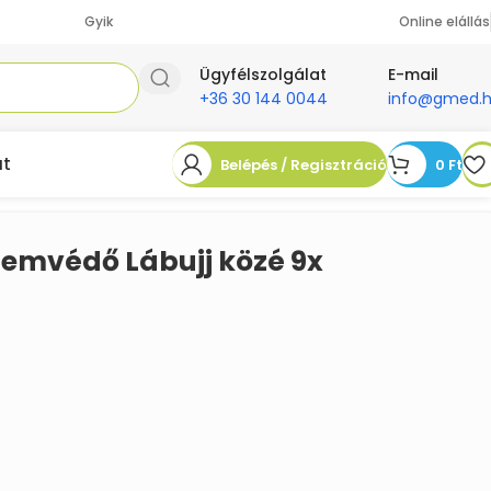
Gyik
Online elállás
Ügyfélszolgálat
E-mail
+36 30 144 0044
info@gmed.
at
Belépés / Regisztráció
0
Ft
emvédő Lábujj közé 9x