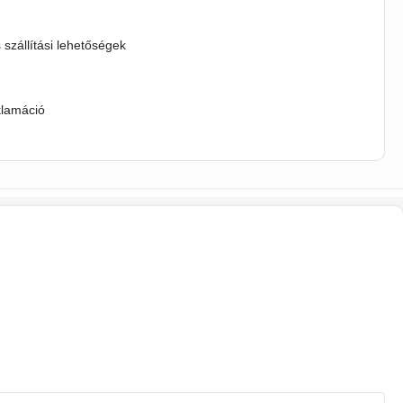
s szállítási lehetőségek
klamáció