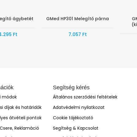
egítő ágybetét
GMed HP301 Melegítő párna
G
(k
4.295
Ft
7.057
Ft
mációk
Segítség kérés
si módok
Általános szerződési feltételek
ási díjak és határidők
Adatvédelmi nyilatkozat
yes átvételi pontok
Cookie tájékoztató
, Csere, Reklamáció
Segítség & Kapcsolat