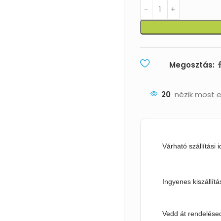
Megosztás:
20
nézik most e
Várható szállítási 
Ingyenes kiszállítá
Vedd át rendelésed