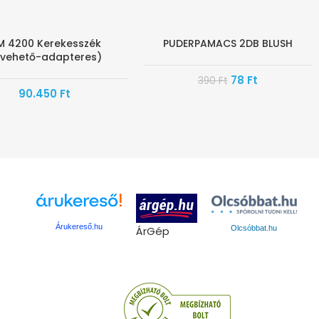
M 4200 Kerekesszék
PUDERPAMACS 2DB BLUSH
-80%
ivehető-adapteres)
78
Ft
390
Ft
90.450
Ft
Árukereső.hu
ÁrGép
Olcsóbbat.hu