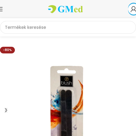
Kezdőlap
Akciók
-80%