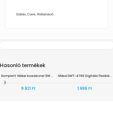
Elállás, Csere, Reklamáció
Hasonló termékek
Komplett fékkar bowdennel GM 4258 rollátorhoz
GMed DMT-4765 Digitális Flexibilis Világító Lázmérő
HAMAROSAN ÉRKEZIK
9.921
Ft
1.986
Ft