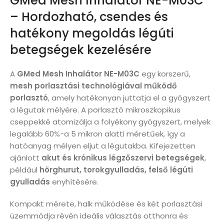
GMed Mesh Inhalátor NE-M03C
– Hordozható, csendes és
hatékony megoldás légúti
betegségek kezelésére
A
GMed Mesh Inhalátor NE-M03C
egy korszerű,
mesh porlasztási technológiával működő
porlasztó
, amely hatékonyan juttatja el a gyógyszert
a légutak mélyére. A porlasztó mikroszkopikus
cseppekké atomizálja a folyékony gyógyszert, melyek
legalább 60%-a 5 mikron alatti méretűek, így a
hatóanyag mélyen eljut a légutakba. Kifejezetten
ajánlott
akut és krónikus légzőszervi betegségek
,
például
hörghurut, torokgyulladás, felső légúti
gyulladás
enyhítésére.
Kompakt mérete, halk működése és két porlasztási
üzemmódja révén ideális választás otthonra és