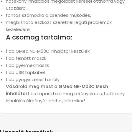
hatékony inhalációs megoldást keresel otthonra vagy
utazásra,
fontos számodra a csendes működés,
megbízható eszközt szeretnél légúti problémák
kezelésére.
A csomag tartalma:
1 db GMed NE-M03C inhalátor készülék
1 db felnőtt maszk
1 db gyermekmaszk
1 db USB tápkábel
1 db gyógyszeres tartály
Vásárold meg most a GMed NE-M03C Mesh
inhalátort
és tapasztald meg a kényelmes, hatékony
inhalálás élményét bárhol, bármikor!