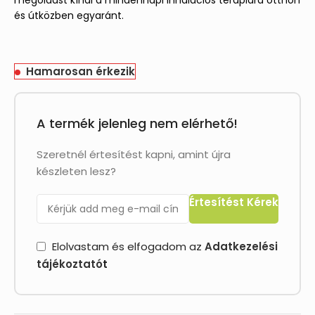
megoldást kínál a mindennapi inhalációs terápiára otthon
és útközben egyaránt.
Hamarosan érkezik
A termék jelenleg nem elérhető!
Szeretnél értesítést kapni, amint újra
készleten lesz?
Értesítést Kérek
Elolvastam és elfogadom az
Adatkezelési
tájékoztató
t