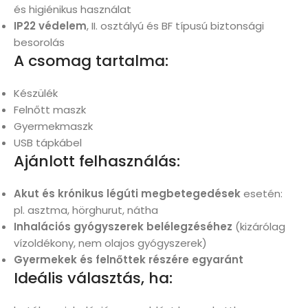
és higiénikus használat
IP22 védelem
, II. osztályú és BF típusú biztonsági
besorolás
A csomag tartalma:
Készülék
Felnőtt maszk
Gyermekmaszk
USB tápkábel
Ajánlott felhasználás:
Akut és krónikus légúti megbetegedések
esetén:
pl. asztma, hörghurut, nátha
Inhalációs gyógyszerek belélegzéséhez
(kizárólag
vízoldékony, nem olajos gyógyszerek)
Gyermekek és felnőttek részére egyaránt
Ideális választás, ha: