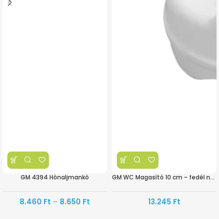
GM 4394 Hónaljmankó
GM WC Magasító 10 cm – fedél nélkül
8.460
Ft
–
8.650
Ft
13.245
Ft