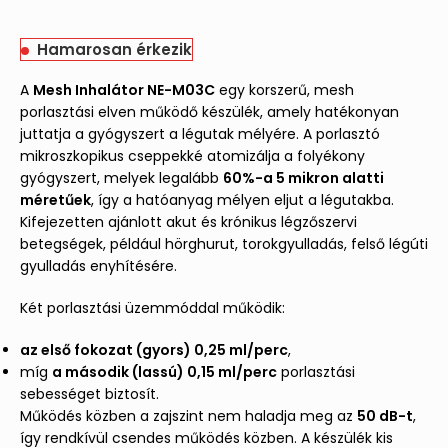
Hamarosan érkezik
A
Mesh Inhalátor NE-M03C
egy korszerű, mesh
porlasztási elven működő készülék, amely hatékonyan
juttatja a gyógyszert a légutak mélyére. A porlasztó
mikroszkopikus cseppekké atomizálja a folyékony
gyógyszert, melyek legalább
60%-a 5 mikron alatti
méretűek
, így a hatóanyag mélyen eljut a légutakba.
Kifejezetten ajánlott akut és krónikus légzőszervi
betegségek, például hörghurut, torokgyulladás, felső légúti
gyulladás enyhítésére.
Két porlasztási üzemmóddal működik:
az első fokozat (gyors) 0,25 ml/perc
,
míg
a második (lassú) 0,15 ml/perc
porlasztási
sebességet biztosít.
Működés közben a zajszint nem haladja meg az
50 dB-t
,
így rendkívül csendes működés közben. A készülék kis