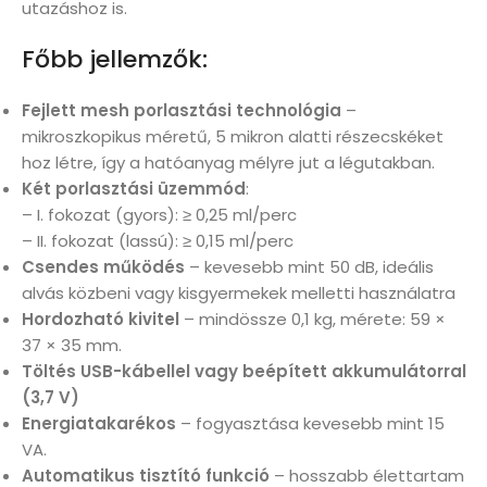
utazáshoz is.
Főbb jellemzők:
Fejlett mesh porlasztási technológia
–
mikroszkopikus méretű, 5 mikron alatti részecskéket
hoz létre, így a hatóanyag mélyre jut a légutakban.
Két porlasztási üzemmód
:
– I. fokozat (gyors): ≥ 0,25 ml/perc
– II. fokozat (lassú): ≥ 0,15 ml/perc
Csendes működés
– kevesebb mint 50 dB, ideális
alvás közbeni vagy kisgyermekek melletti használatra
Hordozható kivitel
– mindössze 0,1 kg, mérete: 59 ×
37 × 35 mm.
Töltés USB-kábellel vagy beépített akkumulátorral
(3,7 V)
Energiatakarékos
– fogyasztása kevesebb mint 15
VA.
Automatikus tisztító funkció
– hosszabb élettartam