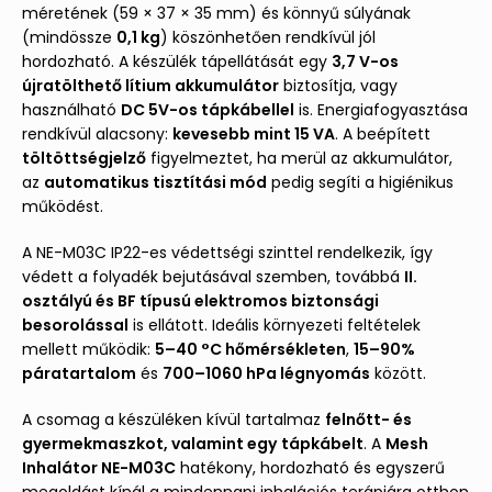
méretének (59 × 37 × 35 mm) és könnyű súlyának
(mindössze
0,1 kg
) köszönhetően rendkívül jól
hordozható. A készülék tápellátását egy
3,7 V-os
újratölthető lítium akkumulátor
biztosítja, vagy
használható
DC 5V-os tápkábellel
is. Energiafogyasztása
rendkívül alacsony:
kevesebb mint 15 VA
. A beépített
töltöttségjelző
figyelmeztet, ha merül az akkumulátor,
az
automatikus tisztítási mód
pedig segíti a higiénikus
működést.
A NE-M03C IP22-es védettségi szinttel rendelkezik, így
védett a folyadék bejutásával szemben, továbbá
II.
osztályú és BF típusú elektromos biztonsági
besorolással
is ellátott. Ideális környezeti feltételek
mellett működik:
5–40 °C hőmérsékleten
,
15–90%
páratartalom
és
700–1060 hPa légnyomás
között.
A csomag a készüléken kívül tartalmaz
felnőtt- és
gyermekmaszkot, valamint egy
tápkábelt
. A
Mesh
Inhalátor NE-M03C
hatékony, hordozható és egyszerű