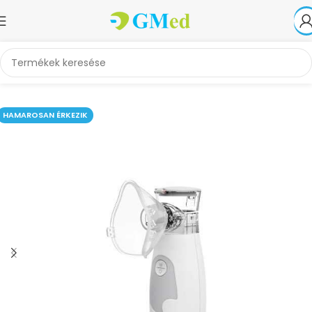
Kezdőlap
Egészségvédelem és otthoni diagnosztika
Inhalátorok
HAMAROSAN ÉRKEZIK