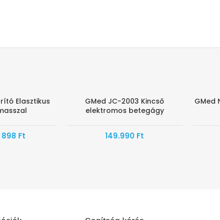
ító Elasztikus
GMed JC-2003 Kincső
GMed N
-38%
masszal
elektromos betegágy
HAMARO
898
Ft
149.990
Ft