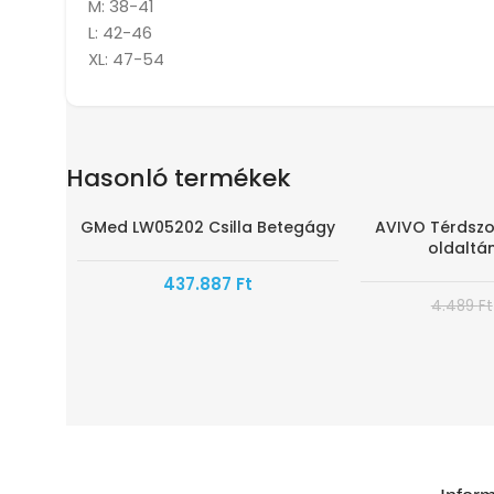
M: 38-41
L: 42-46
XL: 47-54
Hasonló termékek
GMed LW05202 Csilla Betegágy
AVIVO Térdszor
-80%
oldaltá
437.887
Ft
4.489
Ft