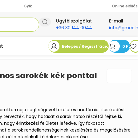
Gyik
Online elállás
Ügyfélszolgálat
E-mail
+36 30 144 0044
info@gmed.
at
Belépés / Regisztráció
0
Ft
onos sarokék kék ponttal
arokformája segítségével tökéletes anatómiai illeszkedést
y tervezték, hogy hatását a sarok hátsó részétől fejtse ki,
, nagy érintkezési felületet lefedve, így fokozott
hat a sarok rendellenességeinek kezelésére és megelőzésére.
et célja a kialakult fájdalom csökkentése.