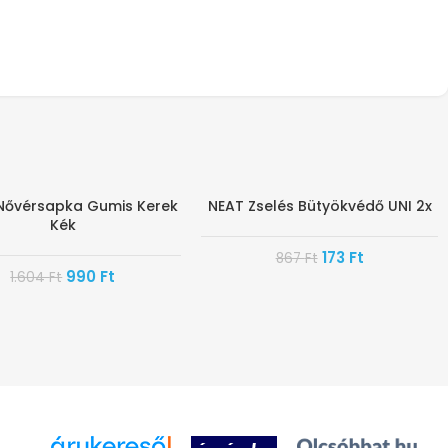
ővérsapka Gumis Kerek
NEAT Zselés Bütyökvédő UNI 2x
-80%
Kék
SAN ÉRKEZIK
173
Ft
867
Ft
990
Ft
1.604
Ft