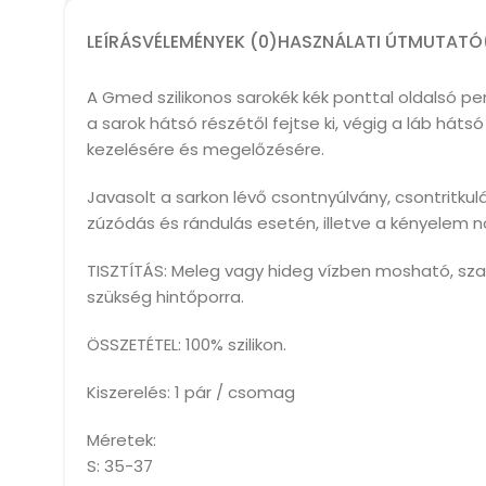
LEÍRÁS
VÉLEMÉNYEK (0)
HASZNÁLATI ÚTMUTATÓ
A Gmed szilikonos sarokék kék ponttal oldalsó pe
a sarok hátsó részétől fejtse ki, végig a láb hát
kezelésére és megelőzésére.
Javasolt a sarkon lévő csontnyúlvány, csontritkulás,
zúzódás és rándulás esetén, illetve a kényelem 
TISZTÍTÁS: Meleg vagy hideg vízben mosható, sz
szükség hintőporra.
ÖSSZETÉTEL: 100% szilikon.
Kiszerelés: 1 pár / csomag
Méretek:
S: 35-37