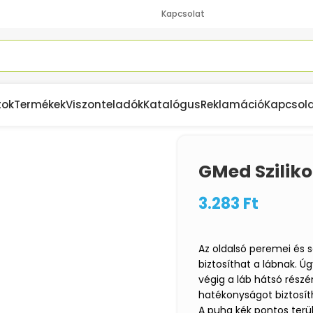
Kapcsolat
tok
Termékek
Viszonteladók
Katalógus
Reklamáció
Kapcsol
onttal
GMed Szilik
3.283
Ft
Az oldalsó peremei és s
biztosíthat a lábnak. Úg
végig a láb hátsó részén
hatékonyságot biztosít
A puha kék pontos terül