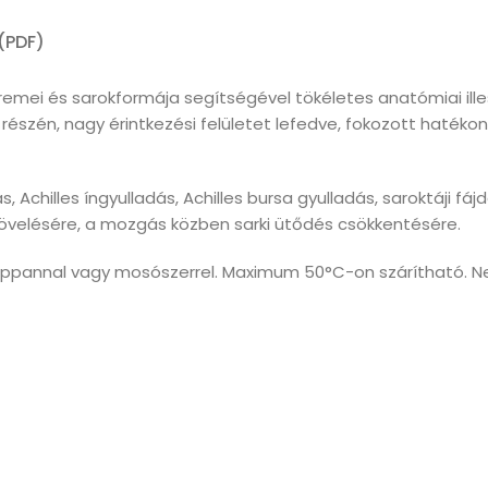
(PDF)
remei és sarokformája segítségével tökéletes anatómiai ille
só részén, nagy érintkezési felületet lefedve, fokozott haték
 Achilles íngyulladás, Achilles bursa gyulladás, saroktáji fájd
növelésére, a mozgás közben sarki ütődés csökkentésére.
appannal vagy mosószerrel. Maximum 50°C-on szárítható. N