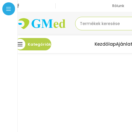
Rólunk
Kezdőlap
Ajánla
Kategóriák
Kezdőlap
Lábápolási termékek
Sarokékek
GMed Szilikonos sarokék kék p