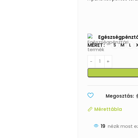
Egészségpénztá
MÉRET
S
M
L
Megosztás:
Mérettábla
19
nézik most e