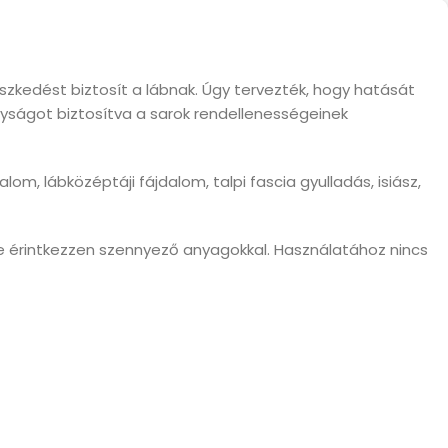
szkedést biztosít a lábnak. Úgy tervezték, hogy hatását
onyságot biztosítva a sarok rendellenességeinek
alom, lábközéptáji fájdalom, talpi fascia gyulladás, isiász,
e érintkezzen szennyező anyagokkal. Használatához nincs