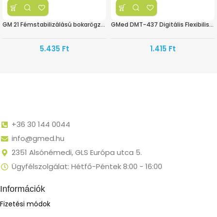
GM 21 Fémstabilizálású bokarögzítő
GMed DMT-437 Digitális Flexibilis Lázmérő – Kacsa
5.435
Ft
1.415
Ft
+36 30 144 0044
info@gmed.hu
2351 Alsónémedi, GLS Európa utca 5.
Ügyfélszolgálat: Hétfő-Péntek 8:00 - 16:00
Információk
Fizetési módok