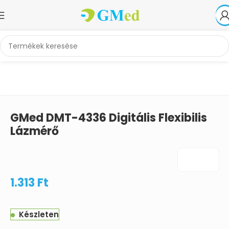
Kezdőlap
Orvosi és ápolási eszközök
Egyéb orvosi segédeszközök
GMed DMT-4336 Digitális Flexibilis
Lázmérő
1.313
Ft
Készleten