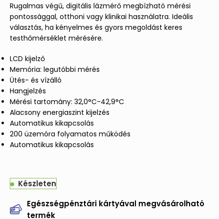
Rugalmas végű, digitális lázmérő megbízható mérési
pontossággal, otthoni vagy klinikai használatra. Ideális
választás, ha kényelmes és gyors megoldást keres
testhőmérséklet mérésére.
LCD kijelző
Memória: legutóbbi mérés
Ütés- és vízálló
Hangjelzés
Mérési tartomány: 32,0°C-42,9°C
Alacsony energiaszint kijelzés
Automatikus kikapcsolás
200 üzemóra folyamatos működés
Automatikus kikapcsolás
Készleten
Egészségpénztári kártyával megvásárolható
termék