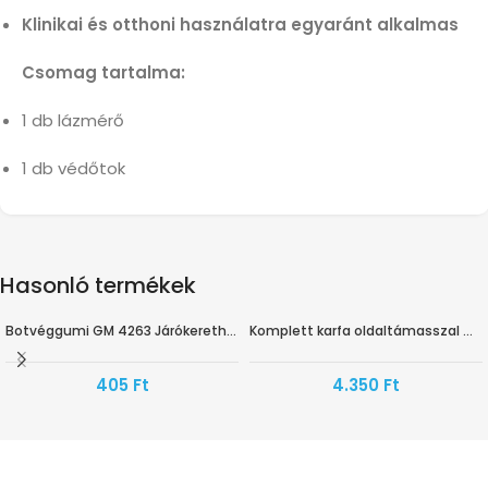
Klinikai és otthoni használatra egyaránt alkalmas
Csomag tartalma:
1 db lázmérő
1 db védőtok
Hasonló termékek
Botvéggumi GM 4263 Járókerethez
Komplett karfa oldaltámasszal GM 4200 kerekesszékhez
405
Ft
4.350
Ft