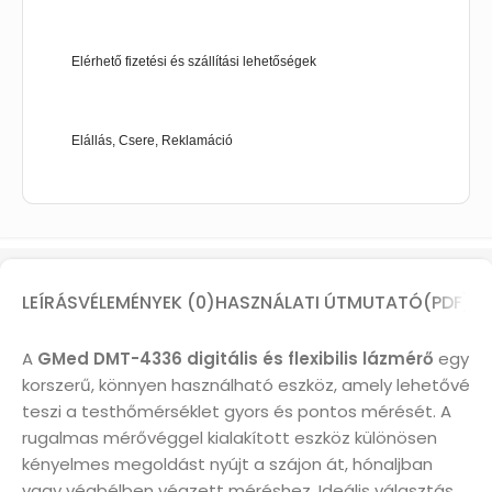
Elérhető fizetési és szállítási lehetőségek
Elállás, Csere, Reklamáció
LEÍRÁS
VÉLEMÉNYEK (0)
HASZNÁLATI ÚTMUTATÓ(PDF)
A
GMed DMT-4336 digitális és flexibilis lázmérő
egy
korszerű, könnyen használható eszköz, amely lehetővé
teszi a testhőmérséklet gyors és pontos mérését. A
rugalmas mérővéggel kialakított eszköz különösen
kényelmes megoldást nyújt a szájon át, hónaljban
vagy végbélben végzett méréshez. Ideális választás