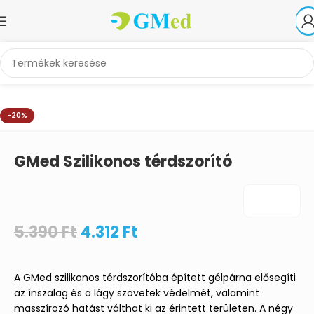
Kezdőlap
Ortézisek, sínek, gipszek
Térdortézisek
-20%
GMed Szilikonos térdszorító
5.390
Ft
4.312
Ft
A GMed szilikonos térdszorítóba épített gélpárna elősegíti
az ínszalag és a lágy szövetek védelmét, valamint
masszírozó hatást válthat ki az érintett területen. A négy