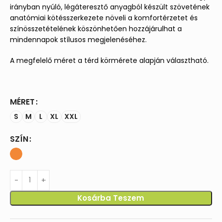
irányban nyúló, légáteresztő anyagból készült szövetének
anatómiai kötésszerkezete növeli a komfortérzetet és
színösszetételének köszönhetően hozzájárulhat a
mindennapok stílusos megjelenéséhez.
A megfelelő méret a térd körmérete alapján választható.
MÉRET
S
M
L
XL
XXL
SZÍN
Kosárba Teszem