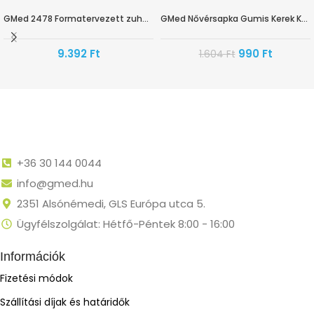
GMed 2478 Formatervezett zuhanyzó ülőke
GMed Nővérsapka Gumis Kerek Kék
-38%
HAMAROSAN ÉRKEZIK
9.392
Ft
990
Ft
1.604
Ft
+36 30 144 0044
info@gmed.hu
2351 Alsónémedi, GLS Európa utca 5.
Ügyfélszolgálat: Hétfő-Péntek 8:00 - 16:00
Információk
Fizetési módok
Szállítási díjak és határidők