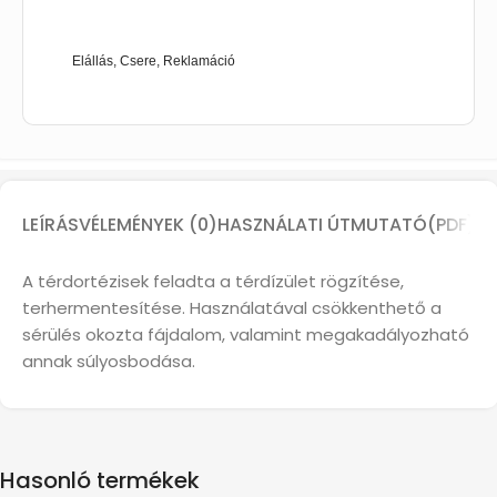
Elállás, Csere, Reklamáció
LEÍRÁS
VÉLEMÉNYEK (0)
HASZNÁLATI ÚTMUTATÓ(PDF)
A térdortézisek feladta a térdízület rögzítése,
terhermentesítése. Használatával csökkenthető a
sérülés okozta fájdalom, valamint megakadályozható
annak súlyosbodása.
Hasonló termékek