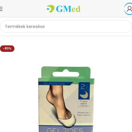
Kezdőlap
Akciók
-80%