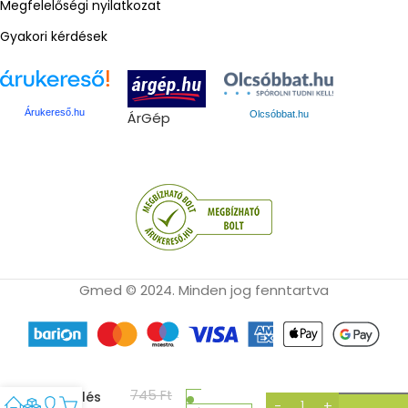
Megfelelőségi nyilatkozat
Gyakori kérdések
Árukereső.hu
ÁrGép
Olcsóbbat.hu
Gmed © 2024. Minden jog fenntartva
NEAT
745
Ft
Zselés