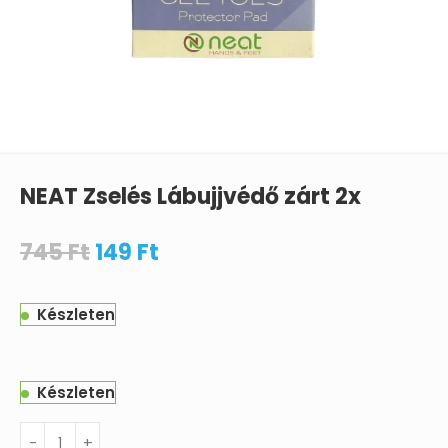
NEAT Zselés Lábujjvédő zárt 2x
745
Ft
149
Ft
Készleten
Készleten