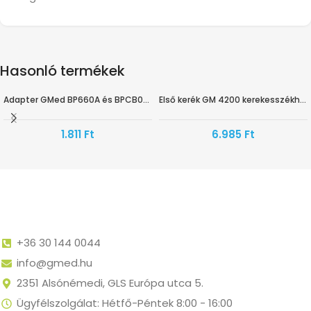
Hasonló termékek
Adapter GMed BP660A és BPCB0A-3H vérnyomásmérőkhöz
Első kerék GM 4200 kerekesszékhez
1.811
Ft
6.985
Ft
+36 30 144 0044
info@gmed.hu
2351 Alsónémedi, GLS Európa utca 5.
Ügyfélszolgálat: Hétfő-Péntek 8:00 - 16:00