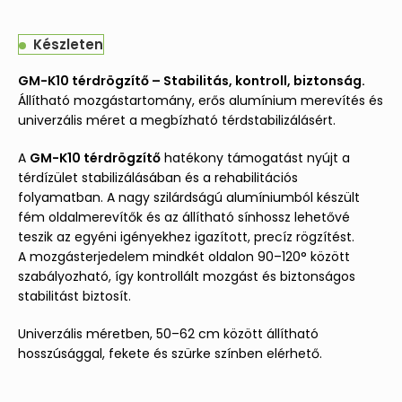
Készleten
GM-K10 térdrögzítő – Stabilitás, kontroll, biztonság.
Állítható mozgástartomány, erős alumínium merevítés és
univerzális méret a megbízható térdstabilizálásért.
A
GM-K10 térdrögzítő
hatékony támogatást nyújt a
térdízület stabilizálásában és a rehabilitációs
folyamatban. A nagy szilárdságú alumíniumból készült
fém oldalmerevítők és az állítható sínhossz lehetővé
teszik az egyéni igényekhez igazított, precíz rögzítést.
A mozgásterjedelem mindkét oldalon 90–120° között
szabályozható, így kontrollált mozgást és biztonságos
stabilitást biztosít.
Univerzális méretben, 50–62 cm között állítható
hosszúsággal, fekete és szürke színben elérhető.