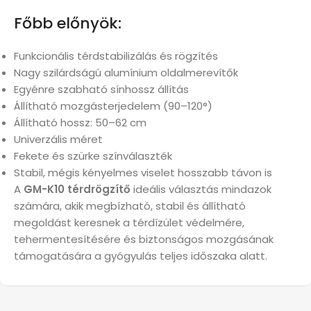
Főbb előnyök:
Funkcionális térdstabilizálás és rögzítés
Nagy szilárdságú alumínium oldalmerevítők
Egyénre szabható sínhossz állítás
Állítható mozgásterjedelem (90–120°)
Állítható hossz: 50–62 cm
Univerzális méret
Fekete és szürke színválaszték
Stabil, mégis kényelmes viselet hosszabb távon is
A
GM-K10 térdrögzítő
ideális választás mindazok
számára, akik megbízható, stabil és állítható
megoldást keresnek a térdízület védelmére,
tehermentesítésére és biztonságos mozgásának
támogatására a gyógyulás teljes időszaka alatt.