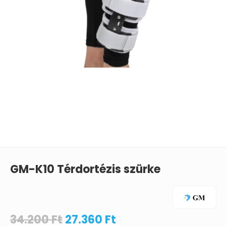
GM-K10 Térdortézis szürke
34.200
Ft
27.360
Ft