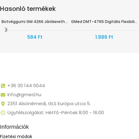
Hasonló termékek
Botvéggumi GM 4266 Járókerethez
GMed DMT-4765 Digitális Flexibilis Világító Lázmérő
HAMAROSAN ÉRKEZIK
584
Ft
1.986
Ft
+36 30 144 0044
info@gmed.hu
2351 Alsónémedi, GLS Európa utca 5.
Ügyfélszolgálat: Hétfő-Péntek 8:00 - 16:00
Információk
Fizetési módok