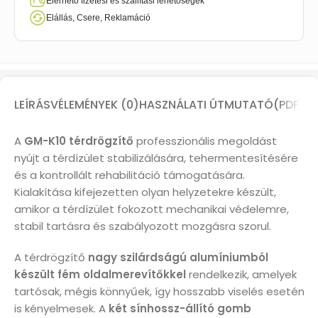
Elérhető fizetési és szállítási lehetőségek
Elállás, Csere, Reklamáció
LEÍRÁS
VÉLEMÉNYEK (0)
HASZNÁLATI ÚTMUTATÓ(PDF)
A
GM-K10 térdrögzítő
professzionális megoldást
nyújt a térdízület stabilizálására, tehermentesítésére
és a kontrollált rehabilitáció támogatására.
Kialakítása kifejezetten olyan helyzetekre készült,
amikor a térdízület fokozott mechanikai védelemre,
stabil tartásra és szabályozott mozgásra szorul.
A térdrögzítő
nagy szilárdságú alumíniumból
készült fém oldalmerevítőkkel
rendelkezik, amelyek
tartósak, mégis könnyűek, így hosszabb viselés esetén
is kényelmesek. A
két sínhossz-állító gomb