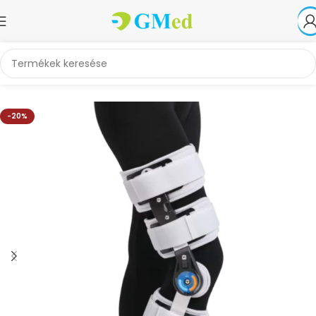
Kezdőlap
Ortézisek, sínek, gipszek
Térdortézisek
-20%