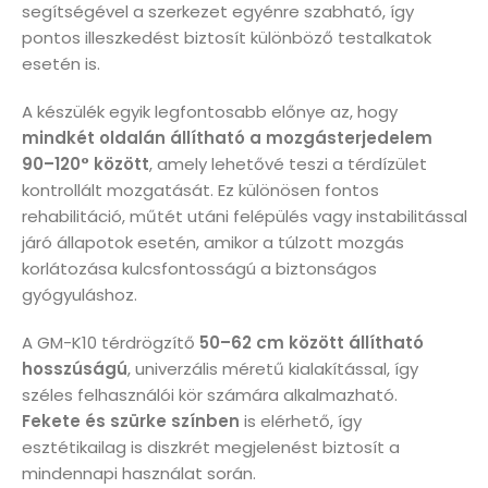
segítségével a szerkezet egyénre szabható, így
pontos illeszkedést biztosít különböző testalkatok
esetén is.
A készülék egyik legfontosabb előnye az, hogy
mindkét oldalán állítható a mozgásterjedelem
90–120° között
, amely lehetővé teszi a térdízület
kontrollált mozgatását. Ez különösen fontos
rehabilitáció, műtét utáni felépülés vagy instabilitással
járó állapotok esetén, amikor a túlzott mozgás
korlátozása kulcsfontosságú a biztonságos
gyógyuláshoz.
A GM-K10 térdrögzítő
50–62 cm között állítható
hosszúságú
, univerzális méretű kialakítással, így
széles felhasználói kör számára alkalmazható.
Fekete és szürke színben
is elérhető, így
esztétikailag is diszkrét megjelenést biztosít a
mindennapi használat során.