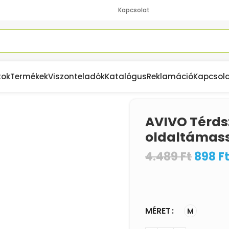
Kapcsolat
tok
Termékek
Viszonteladók
Katalógus
Reklamáció
Kapcsol
AVIVO Térdsz
oldaltámas
4.489
Ft
898
F
MÉRET
M