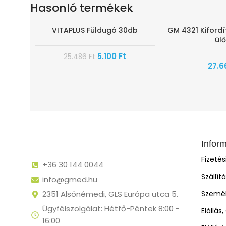
Hasonló termékek
VITAPLUS Füldugó 30db
GM 4321 Kiford
-80%
ül
5.100
Ft
25.486
Ft
27.6
Infor
Fizeté
+36 30 144 0044
Szállít
info@gmed.hu
2351 Alsónémedi, GLS Európa utca 5.
Személ
Ügyfélszolgálat: Hétfő-Péntek 8:00 -
Elállás
16:00