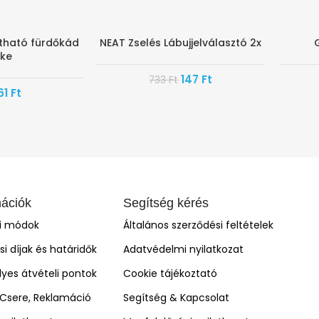
ítható fürdőkád
NEAT Zselés Lábujjelválasztó 2x
-80%
HAMARO
őke
147
Ft
733
Ft
61
Ft
mációk
Segítség kérés
si módok
Általános szerződési feltételek
ási díjak és határidők
Adatvédelmi nyilatkozat
yes átvételi pontok
Cookie tájékoztató
, Csere, Reklamáció
Segítség & Kapcsolat