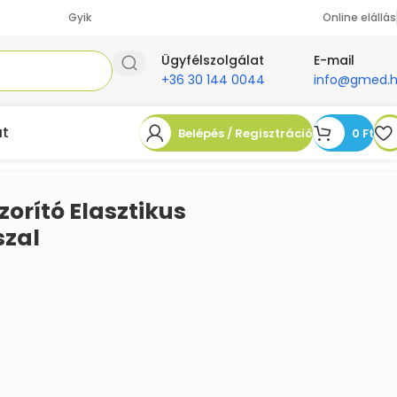
Gyik
Online elállás
Ügyfélszolgálat
E-mail
+36 30 144 0044
info@gmed.
at
Belépés / Regisztráció
0
Ft
orító Elasztikus
szal
t