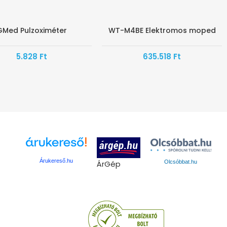
GMed Pulzoximéter
WT-M4BE Elektromos moped
SAN ÉRKEZIK
5.828
Ft
635.518
Ft
Árukereső.hu
ÁrGép
Olcsóbbat.hu