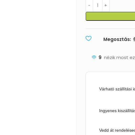
Megosztás:
9
nézik most ez
Várható szállítási 
Ingyenes kiszállítá
Vedd át rendelésed