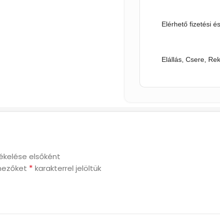
Elérhető fizetési é
Elállás, Csere, Re
tékelése elsőként
*
mezőket
karakterrel jelöltük