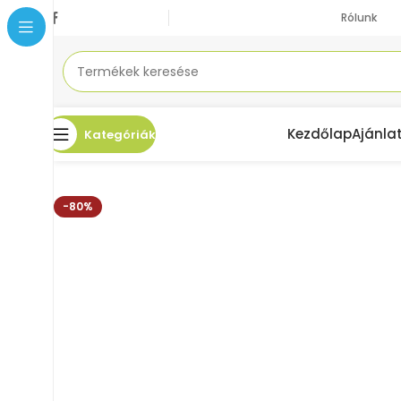
Rólunk
Kezdőlap
Ajánla
Kategóriák
Kezdőlap
Akciók
AVIVO Térdszorító Elasztikus oldaltámasszal
-80%