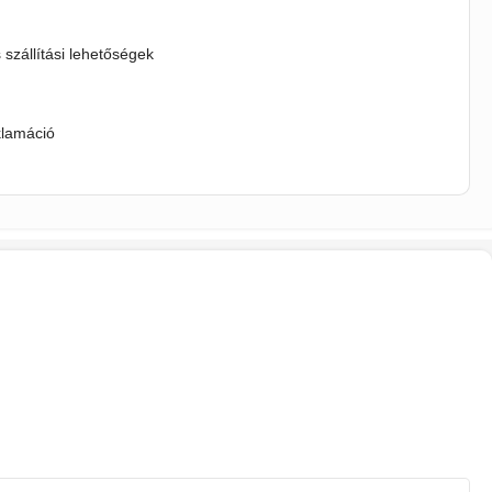
s szállítási lehetőségek
klamáció