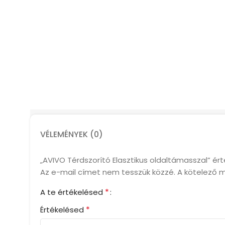
VÉLEMÉNYEK (0)
„AVIVO Térdszorító Elasztikus oldaltámasszal” ér
Az e-mail címet nem tesszük közzé.
A kötelező 
*
A te értékelésed
*
Értékelésed