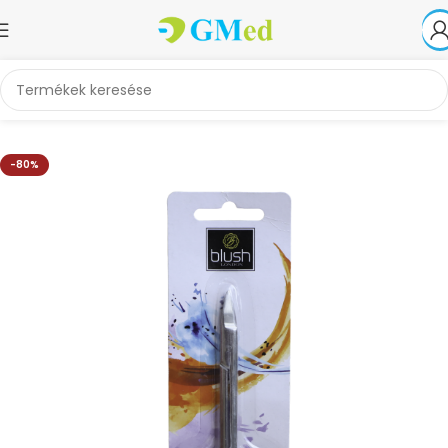
Kezdőlap
Akciók
-80%