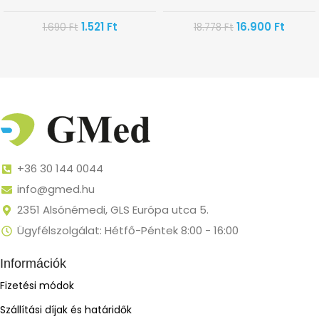
1.521
Ft
16.900
Ft
1.690
Ft
18.778
Ft
+36 30 144 0044
info@gmed.hu
2351 Alsónémedi, GLS Európa utca 5.
Ügyfélszolgálat: Hétfő-Péntek 8:00 - 16:00
Információk
Fizetési módok
Szállítási díjak és határidők