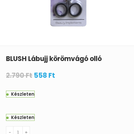
BLUSH Lábujj körömvágó olló
2.790
Ft
558
Ft
Készleten
Készleten