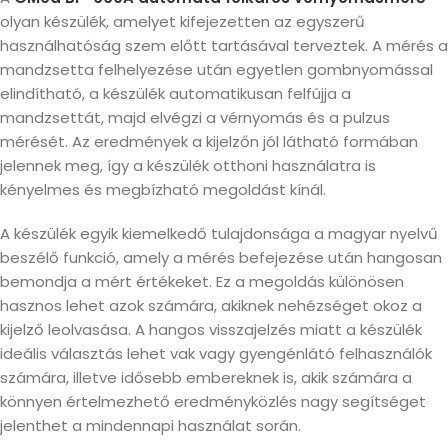
olyan készülék, amelyet kifejezetten az egyszerű
használhatóság szem előtt tartásával terveztek. A mérés a
mandzsetta felhelyezése után egyetlen gombnyomással
elindítható, a készülék automatikusan felfújja a
mandzsettát, majd elvégzi a vérnyomás és a pulzus
mérését. Az eredmények a kijelzőn jól látható formában
jelennek meg, így a készülék otthoni használatra is
kényelmes és megbízható megoldást kínál.
A készülék egyik kiemelkedő tulajdonsága a magyar nyelvű
beszélő funkció, amely a mérés befejezése után hangosan
bemondja a mért értékeket. Ez a megoldás különösen
hasznos lehet azok számára, akiknek nehézséget okoz a
kijelző leolvasása. A hangos visszajelzés miatt a készülék
ideális választás lehet vak vagy gyengénlátó felhasználók
számára, illetve idősebb embereknek is, akik számára a
könnyen értelmezhető eredményközlés nagy segítséget
jelenthet a mindennapi használat során.