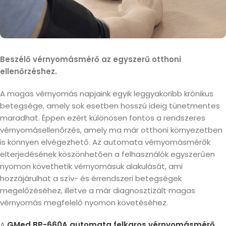
Beszélő vérnyomásmérő az egyszerű otthoni
ellenőrzéshez.
A magas vérnyomás napjaink egyik leggyakoribb krónikus
betegsége, amely sok esetben hosszú ideig tünetmentes
maradhat. Éppen ezért különösen fontos a rendszeres
vérnyomásellenőrzés, amely ma már otthoni környezetben
is könnyen elvégezhető. Az automata vérnyomásmérők
elterjedésének köszönhetően a felhasználók egyszerűen
nyomon követhetik vérnyomásuk alakulását, ami
hozzájárulhat a szív- és érrendszeri betegségek
megelőzéséhez, illetve a már diagnosztizált magas
vérnyomás megfelelő nyomon követéséhez.
A
GMed BP-660A automata felkaros vérnyomásmérő