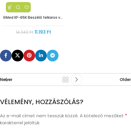
GMed KF-65K Beszélő felkaros vérnyomásmérő háttérvilágítással
11.193
Ft
14.342
Ft
Newer
Older
VÉLEMÉNY, HOZZÁSZÓLÁS?
*
Az e-mail címet nem tesszük közzé.
A kötelező mezőket
karakterrel jelöltük