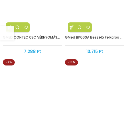
GMED CONTEC 08C VÉRNYOMÁSMÉRŐ – FELKAROS BESZÉLŐ
GMed BP660A Beszélő Felkaros Vérnyomásmérő
7.288
Ft
13.715
Ft
-7%
-19%