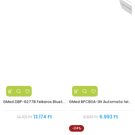
GMed DBP-6277B Felkaros Bluetoothos vérnyomásmérő
GMed BPCB0A-3H Automata felkaros vérnyomásmérő
13.174
Ft
6.993
Ft
14.101
Ft
8.661
Ft
-24%