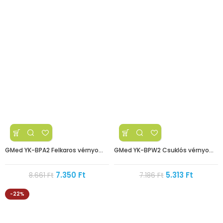
GMed YK-BPA2 Felkaros vérnyomásmérő
GMed YK-BPW2 Csuklós vérnyomásmérő
7.350
Ft
5.313
Ft
8.661
Ft
7.186
Ft
-22%