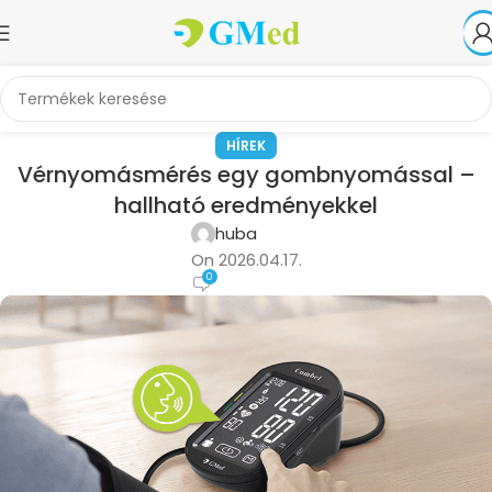
HÍREK
Vérnyomásmérés egy gombnyomással –
hallható eredményekkel
huba
On 2026.04.17.
0