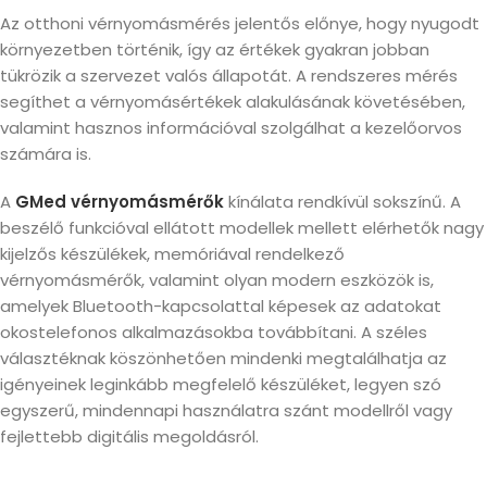
Az otthoni vérnyomásmérés jelentős előnye, hogy nyugodt
környezetben történik, így az értékek gyakran jobban
tükrözik a szervezet valós állapotát. A rendszeres mérés
segíthet a vérnyomásértékek alakulásának követésében,
valamint hasznos információval szolgálhat a kezelőorvos
számára is.
A
GMed vérnyomásmérők
kínálata rendkívül sokszínű. A
beszélő funkcióval ellátott modellek mellett elérhetők nagy
kijelzős készülékek, memóriával rendelkező
vérnyomásmérők, valamint olyan modern eszközök is,
amelyek Bluetooth-kapcsolattal képesek az adatokat
okostelefonos alkalmazásokba továbbítani. A széles
választéknak köszönhetően mindenki megtalálhatja az
igényeinek leginkább megfelelő készüléket, legyen szó
egyszerű, mindennapi használatra szánt modellről vagy
fejlettebb digitális megoldásról.