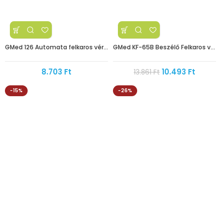
GMed 126 Automata felkaros vérnyomásmérő
GMed KF-65B Beszélő Felkaros vérnyomásmérő
8.703
Ft
10.493
Ft
13.861
Ft
-15%
-26%