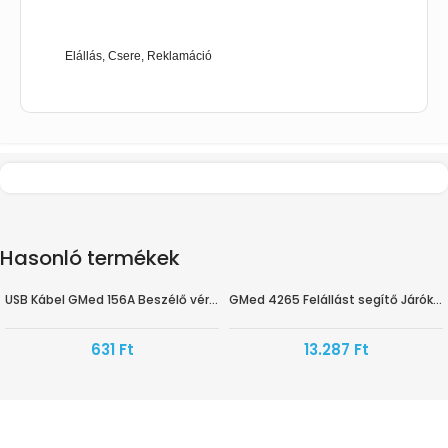
Elállás, Csere, Reklamáció
Hasonló termékek
USB Kábel GMed 156A Beszélő vérnyomásmérőhöz
GMed 4265 Felállást segítő Járókeret
HAMAROSAN ÉRKEZIK
HAMAROSAN ÉRKEZIK
631
Ft
13.287
Ft