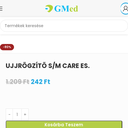
Kezdőlap
Akciók
-80%
UJJRÖGZÍTÕ S/M CARE ES.
1.209
Ft
242
Ft
Kosárba Teszem