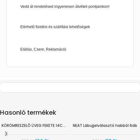
Vedd át rendelésed ingyenesen átvételi pontjainkon!
Elérhető fizetési és szállítási lehetőségek
Elállás, Csere, Reklamáció
Hasonló termékek
KÖRÖMRESZELÕ ÜVEG FEKETE 14CM BLUSH
NEAT Lábujjelválasztó habból 6db
-80%
-80%