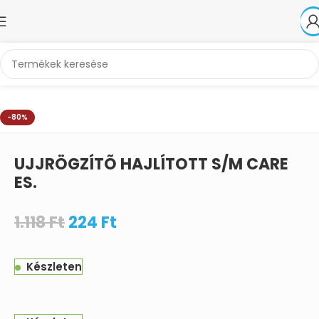
Kezdőlap
Akciók
-80%
UJJRÖGZÍTÕ HAJLÍTOTT S/M CARE
ES.
1.118
Ft
224
Ft
Készleten