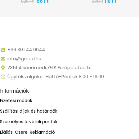
166
Ft
118
Ft
828
Ft
591
Ft
+36 30 144 0044
info@gmed.hu
2351 Alsónémedi, GLS Európa utca 5.
Ügyfélszolgálat: Hétfő-Péntek 8:00 - 16:00
Információk
Fizetési módok
Szállítási díjak és határidők
Személyes átvételi pontok
Elállás, Csere, Reklamáció