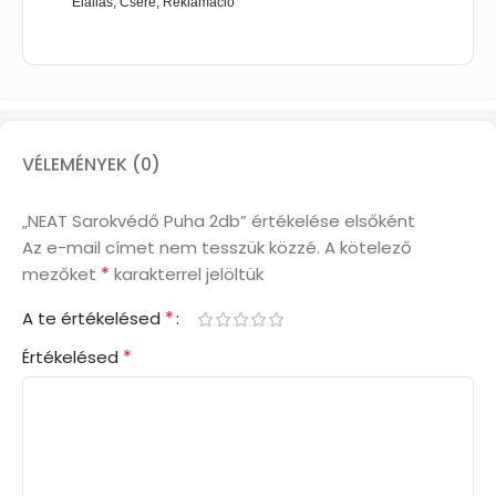
Elállás, Csere, Reklamáció
VÉLEMÉNYEK (0)
„NEAT Sarokvédő Puha 2db” értékelése elsőként
Az e-mail címet nem tesszük közzé.
A kötelező
*
mezőket
karakterrel jelöltük
*
A te értékelésed
*
Értékelésed