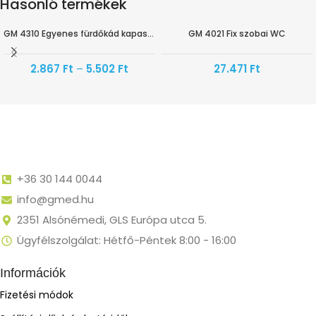
Hasonló termékek
GM 4310 Egyenes fürdőkád kapaszkodó
GM 4021 Fix szobai WC
2.867
Ft
–
5.502
Ft
27.471
Ft
+36 30 144 0044
info@gmed.hu
2351 Alsónémedi, GLS Európa utca 5.
Ügyfélszolgálat: Hétfő-Péntek 8:00 - 16:00
Információk
Fizetési módok