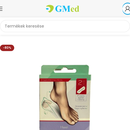
Kezdőlap
Akciók
-80%