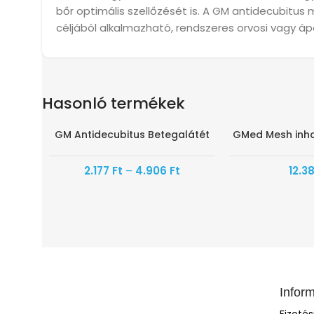
bőr optimális szellőzését is. A GM antidecubitu
céljából alkalmazható, rendszeres orvosi vagy á
Hasonló termékek
GM Antidecubitus Betegalátét
GMed Mesh inh
HAMAROSAN ÉRKEZ
2.177
Ft
–
4.906
Ft
12.3
Infor