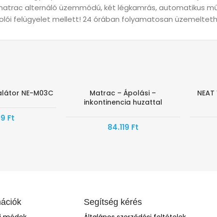
s matrac alternáló üzemmódú, két légkamrás, automatikus m
polói felügyelet mellett! 24 órában folyamatosan üzemeltet
alátor NE-M03C
Matrac – Ápolási –
NEAT
IK
HAMAROSAN ÉRKEZIK
-80%
inkontinencia huzattal
89
Ft
84.119
Ft
mációk
Segítség kérés