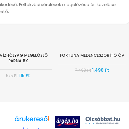
űködésű. Felfekvési sérülések megelőzése és kezelése
hető.
 VÍZHÓLYAG MEGELÕZLÕ
FORTUNA MEDENCESZORÍTÓ ÖV
-80%
PÁRNA 6X
1.498
Ft
7.490
Ft
115
Ft
575
Ft