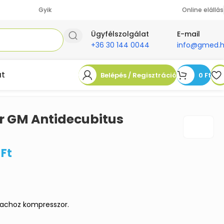
Gyik
Online elállás
Ügyfélszolgálat
E-mail
+36 30 144 0044
info@gmed.
at
Belépés / Regisztráció
0
Ft
 GM Antidecubitus
4
Ft
achoz kompresszor.