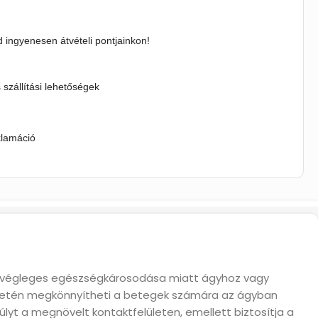
 ingyenesen átvételi pontjainkon!
s szállítási lehetőségek
klamáció
gy végleges egészségkárosodása miatt ágyhoz vagy
esetén megkönnyítheti a betegek számára az ágyban
súlyt a megnövelt kontaktfelületen, emellett biztosítja a