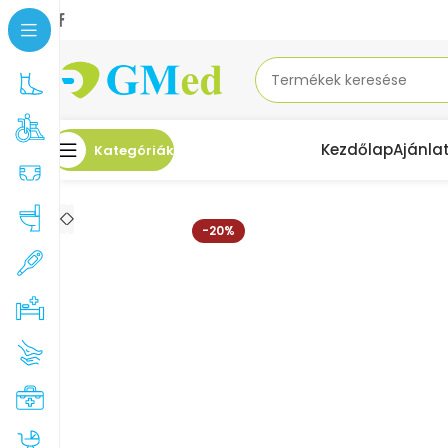
Kezdőlap
Ajánla
Kategóriák
Kezdőlap
Alkatrészek, kiegészítők
Ápolási kiegészítők
Kompresszor GM A
-20%