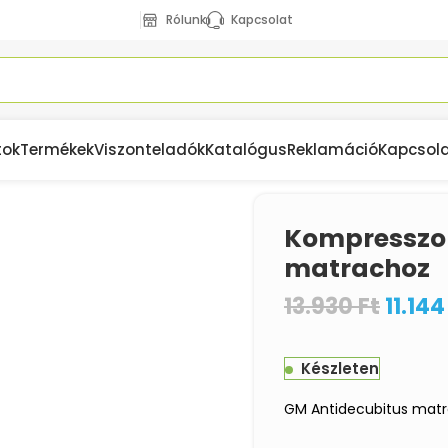
Rólunk
Kapcsolat
tok
Termékek
Viszonteladók
Katalógus
Reklamáció
Kapcsol
ntidecubitus matrachoz
Kompresszor
matrachoz
13.930
Ft
11.14
Készleten
GM Antidecubitus matr