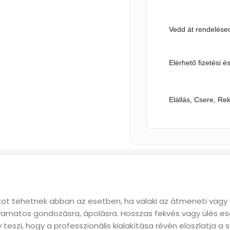
Vedd át rendelésed
Elérhető fizetési é
Elállás, Csere, Re
atot tehetnek abban az esetben, ha valaki az átmeneti va
lyamatos gondozásra, ápolásra. Hosszas fekvés vagy ülés 
teszi, hogy a professzionális kialakítása révén eloszlatja a 