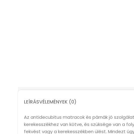
LEÍRÁS
VÉLEMÉNYEK (0)
Az antidecubitus matracok és párnák jó szolgál
kerekesszékhez van kötve, és szüksége van a fo
fekvést vagy a kerekesszékben ülést. Mindezt úgy 