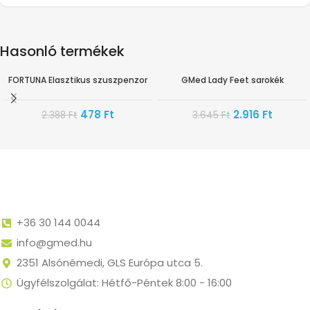
Hasonló termékek
FORTUNA Elasztikus szuszpenzor
GMed Lady Feet sarokék
-80%
-20%
478
Ft
2.916
Ft
2.388
Ft
3.645
Ft
+36 30 144 0044
info@gmed.hu
2351 Alsónémedi, GLS Európa utca 5.
Ügyfélszolgálat: Hétfő-Péntek 8:00 - 16:00