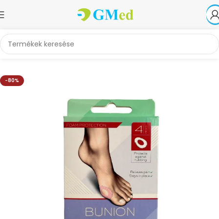
Kezdőlap
Akciók
-80%