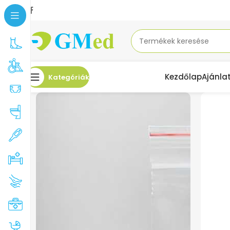
Kezdőlap
Ajánla
Kategóriák