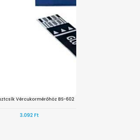
ztcsík Vércukormérőhöz BS-602
3.092
Ft