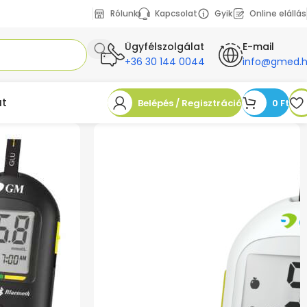
Rólunk
Kapcsolat
Gyik
Online elállás
Ügyfélszolgálat
E-mail
+36 30 144 0044
info@gmed.
at
Belépés / Regisztráció
0
Ft