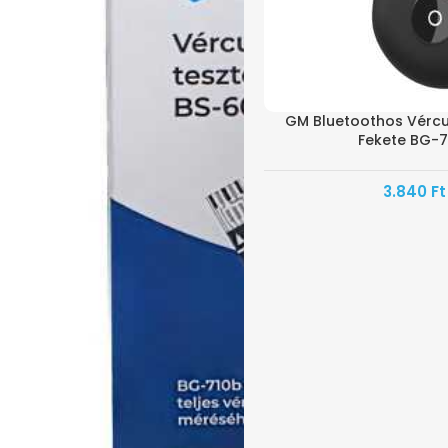
GM Bluetoothos Vércu
Fekete BG-7
3.840
Ft