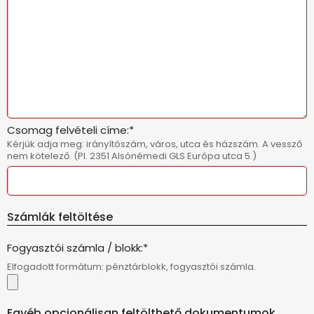
Csomag felvételi címe:*
Kérjük adja meg: irányítószám, város, utca és házszám. A vessző
nem kötelező. (Pl. 2351 Alsónémedi GLS Európa utca 5.)
Számlák feltöltése
Fogyasztói számla / blokk:*
Elfogadott formátum: pénztárblokk, fogyasztói számla.
Egyéb opcionálisan feltölthető dokumentumok