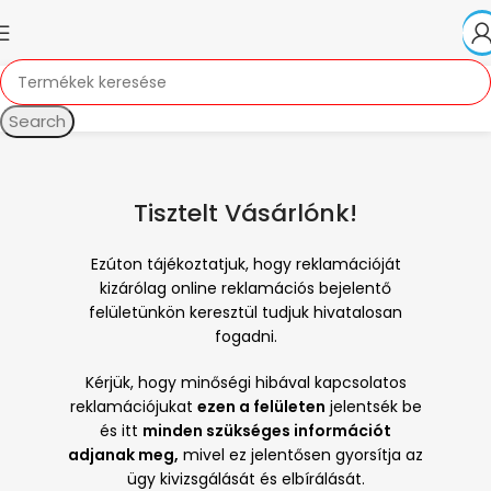
Search
Tisztelt Vásárlónk!
Ezúton tájékoztatjuk, hogy reklamációját
kizárólag online reklamációs bejelentő
felületünkön keresztül tudjuk hivatalosan
fogadni.
Kérjük, hogy minőségi hibával kapcsolatos
reklamációjukat
ezen a felületen
jelentsék be
és itt
minden szükséges információt
adjanak meg,
mivel ez jelentősen gyorsítja az
ügy kivizsgálását és elbírálását.