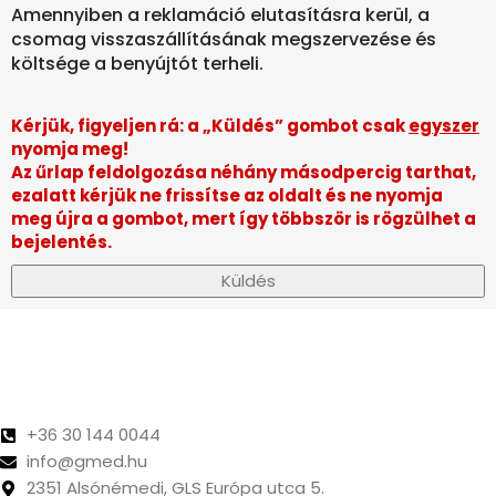
Amennyiben a reklamáció elutasításra kerül, a
csomag visszaszállításának megszervezése és
költsége a benyújtót terheli.
Kérjük, figyeljen rá: a „Küldés” gombot csak
egyszer
nyomja meg!
Az űrlap feldolgozása néhány másodpercig tarthat,
ezalatt kérjük ne frissítse az oldalt és ne nyomja
meg újra a gombot, mert így többször is rögzülhet a
bejelentés.
Küldés
+36 30 144 0044
info@gmed.hu
2351 Alsónémedi, GLS Európa utca 5.