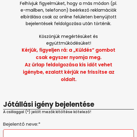
Felhívjuk figyelmüket, hogy a más módon (pl.
e-mailben, telefonon) beérkező reklamációk
elbírálása csak az online felületen benyújtott
bejelentések feldolgozása után történik.
Köszönjük megértésüket és
együttműködésüket!
Kérjük, figyeljen rá: a „Küldés” gombot
csak egyszer nyomja meg.
Az űrlap feldolgozása kis időt vehet
igénybe, ezalatt kérjük ne frissítse az
oldalt.
Jótállási igény bejelentése
A csillaggal (*) jelölt mezők kitöltése kötelező!
Bejelentő neve:*