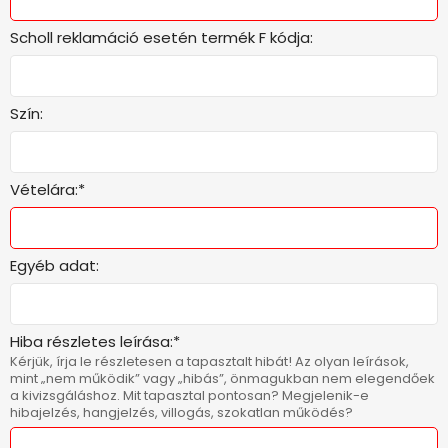
Scholl reklamáció esetén termék F kódja:
Szín:
Vételára:*
Egyéb adat:
Hiba részletes leírása:*
Kérjük, írja le részletesen a tapasztalt hibát! Az olyan leírások,
mint „nem működik” vagy „hibás”, önmagukban nem elegendőek
a kivizsgáláshoz. Mit tapasztal pontosan? Megjelenik-e
hibajelzés, hangjelzés, villogás, szokatlan működés?