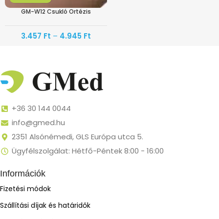
GM-W12 Csukló Ortézis
3.457
Ft
–
4.945
Ft
+36 30 144 0044
info@gmed.hu
2351 Alsónémedi, GLS Európa utca 5.
Ügyfélszolgálat: Hétfő-Péntek 8:00 - 16:00
Információk
Fizetési módok
Szállítási díjak és határidők